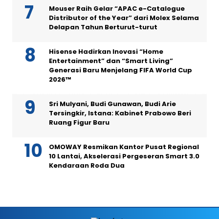
Mouser Raih Gelar “APAC e-Catalogue
Distributor of the Year” dari Molex Selama
Delapan Tahun Berturut-turut
Hisense Hadirkan Inovasi “Home
Entertainment” dan “Smart Living”
Generasi Baru Menjelang FIFA World Cup
2026™
Sri Mulyani, Budi Gunawan, Budi Arie
Tersingkir, Istana: Kabinet Prabowo Beri
Ruang Figur Baru
OMOWAY Resmikan Kantor Pusat Regional
10 Lantai, Akselerasi Pergeseran Smart 3.0
Kendaraan Roda Dua