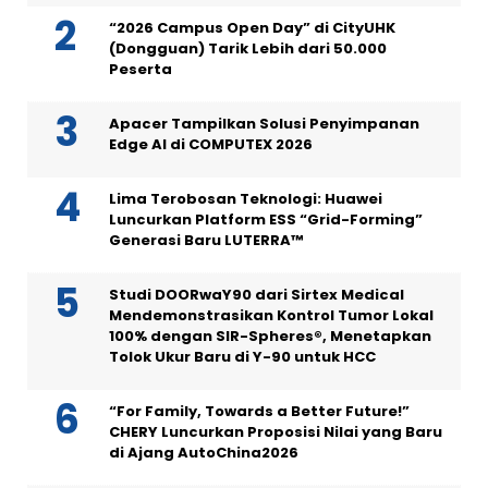
“2026 Campus Open Day” di CityUHK
(Dongguan) Tarik Lebih dari 50.000
Peserta
Apacer Tampilkan Solusi Penyimpanan
Edge AI di COMPUTEX 2026
Lima Terobosan Teknologi: Huawei
Luncurkan Platform ESS “Grid-Forming”
Generasi Baru LUTERRA™
Studi DOORwaY90 dari Sirtex Medical
Mendemonstrasikan Kontrol Tumor Lokal
100% dengan SIR-Spheres®, Menetapkan
Tolok Ukur Baru di Y-90 untuk HCC
“For Family, Towards a Better Future!”
CHERY Luncurkan Proposisi Nilai yang Baru
di Ajang AutoChina2026