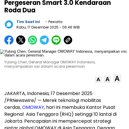
Pergeseran Smart 3.0 Kendaraan
Roda Dua
Tim Saat Ini
- Pewarta
Rabu, 17 Desember 2025
- 06:46 WIB
Yulong Chen, General Manager OMOWAY Indonesia,
menyampaikan visi dalam acara peresmian.
A
A
A
JAKARTA
,
Indonesia
, 17 Desember 2025
/PRNewswire/ — Merek teknologi mobilitas
cerdas,
OMOWAY
, hari ini membuka Kantor Pusat
Regional
Asia Tenggara
(RHQ) setinggi 10 lantai di
Jakarta
. Pencapaian ini mempercepat strategi
pintar global OMOWAY di
Asia Tenggara
. Dengan