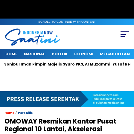
SCROLL TO CONTINUE WITH CONTENT
HOME
NASIONAL
POLITIK
EKONOMI
MEGAPOLITAN
l Iman Pimpin Majelis Syuro PKS, Al Muzammil Yusuf Resmi Menjab
/
Home
Pers Rilis
OMOWAY Resmikan Kantor Pusat
Regional 10 Lantai, Akselerasi