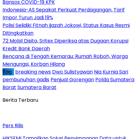
Bansos COVID-19 KPK
Indonesia-AS Sepakat Perkuat Perdagangan, Tarif
Impor Turun Jadi 19%
Polisi Selidiki Fitnah Ijazah Jokowi, Status Kasus Resmi
Ditingkatkan
72 Mobil Disita, Sritex Diperiksa atas Dugaan Korupsi
Kredit Bank Daerah
Bencana di Tengah Kemarau: Rumah Roboh, Warga
Mengungsi, Korban Hilang
Tag :
breaking news
Dwo Sulistyawan
Nia Kurnia Sari
pembunuhan gadis
Penjual Gorengan
Polda Sumatera
Barat
Sumatera Barat
Berita Terbaru
Pers Rilis
HIKSEMI Tampilkan Solusi Penyimpanan Data untuk