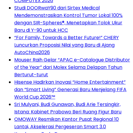
COMPUTEX 2026
Studi DOORwaY90 dari Sirtex Medical
Mendemonstrasikan Kontrol Tumor Lokal 100%
dengan SIR-Spheres®, Menetapkan Tolok Ukur
Baru di Y-90 untuk HCC
“For Family, Towards a Better Future!” CHERY
Luncurkan Proposisi Nilai yang Baru di Ajang
AutoChina2026
Mouser Raih Gelar “APAC e-Catalogue Distributor
of the Year” dari Molex Selama Delapan Tahun
Berturut-turut
Hisense Hadirkan Inovasi “Home Entertainment”
dan “Smart Living” Generasi Baru Menjelang FIFA
World Cup 2026™
Sri Mulyani, Budi Gunawan, Budi Arie Tersingkir,
Istana: Kabinet Prabowo Beri Ruang Figur Baru
OMOWAY Resmikan Kantor Pusat Regional 10
Lantai, Akselerasi Pergeseran Smart 3.0