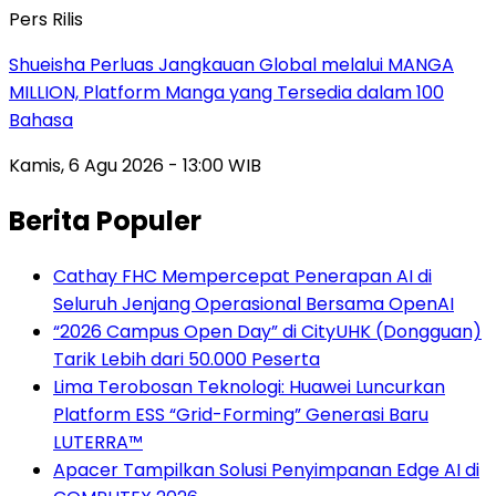
Pers Rilis
Shueisha Perluas Jangkauan Global melalui MANGA
MILLION, Platform Manga yang Tersedia dalam 100
Bahasa
Kamis, 6 Agu 2026 - 13:00 WIB
Berita Populer
Cathay FHC Mempercepat Penerapan AI di
Seluruh Jenjang Operasional Bersama OpenAI
“2026 Campus Open Day” di CityUHK (Dongguan)
Tarik Lebih dari 50.000 Peserta
Lima Terobosan Teknologi: Huawei Luncurkan
Platform ESS “Grid-Forming” Generasi Baru
LUTERRA™
Apacer Tampilkan Solusi Penyimpanan Edge AI di