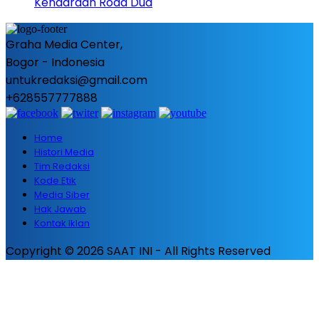
Kendaraan Roda Dua
Graha Media Center,
Bogor - Indonesia
untukredaksi@gmail.com
+628557777888
Home
Histori Media
Tim Redaksi
Kode Etik
Media Siber
Hak Jawab
Kontak Iklan
Copyright © 2026 SAAT INI - All Rights Reserved