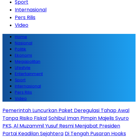
Sport
Internasional
Pers Rilis
Video
Home
Nasional
Politik
Ekonomi
Megapolitan
Lifestyle
Entertainment
Sport
Internasional
Pers Rilis
Video
Pemerintah Luncurkan Paket Deregulasi Tahap Awal
Tanpa Risiko Fiskal
Sohibul Iman Pimpin Majelis Syuro
PKS, Al Muzammil Yusuf Resmi Menjabat Presiden
Partai Keadilan Sejahtera
Di Tengah Pusaran Hoaks