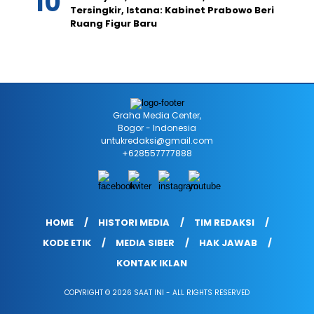
Tersingkir, Istana: Kabinet Prabowo Beri
Ruang Figur Baru
Graha Media Center,
Bogor - Indonesia
untukredaksi@gmail.com
+628557777888
HOME
HISTORI MEDIA
TIM REDAKSI
KODE ETIK
MEDIA SIBER
HAK JAWAB
KONTAK IKLAN
COPYRIGHT © 2026 SAAT INI - ALL RIGHTS RESERVED