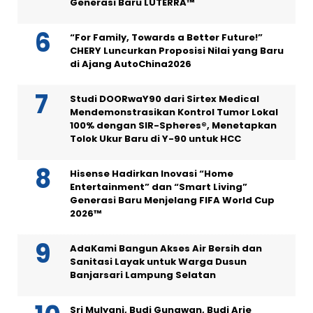
Generasi Baru LUTERRA™
“For Family, Towards a Better Future!”
CHERY Luncurkan Proposisi Nilai yang Baru
di Ajang AutoChina2026
Studi DOORwaY90 dari Sirtex Medical
Mendemonstrasikan Kontrol Tumor Lokal
100% dengan SIR-Spheres®, Menetapkan
Tolok Ukur Baru di Y-90 untuk HCC
Hisense Hadirkan Inovasi “Home
Entertainment” dan “Smart Living”
Generasi Baru Menjelang FIFA World Cup
2026™
AdaKami Bangun Akses Air Bersih dan
Sanitasi Layak untuk Warga Dusun
Banjarsari Lampung Selatan
Sri Mulyani, Budi Gunawan, Budi Arie