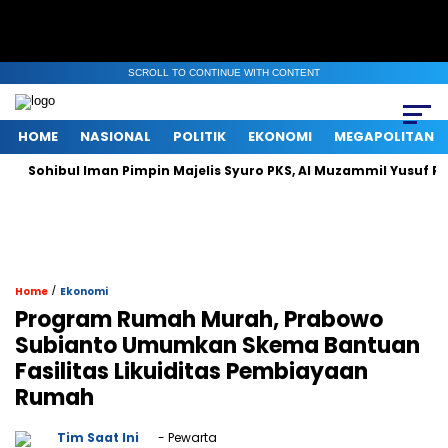
SCROLL TO CONTINUE WITH CONTENT
HOME
NASIONAL
POLITIK
EKONOMI
MEGAPOLITAN
ibul Iman Pimpin Majelis Syuro PKS, Al Muzammil Yusuf Resmi Men
/
Home
Ekonomi
Program Rumah Murah, Prabowo
Subianto Umumkan Skema Bantuan
Fasilitas Likuiditas Pembiayaan
Rumah
Tim Saat Ini
- Pewarta