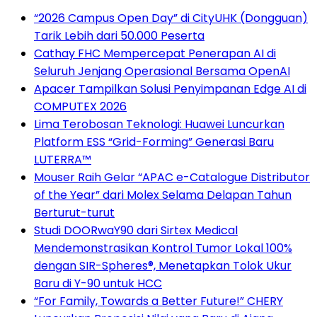
“2026 Campus Open Day” di CityUHK (Dongguan)
Tarik Lebih dari 50.000 Peserta
Cathay FHC Mempercepat Penerapan AI di
Seluruh Jenjang Operasional Bersama OpenAI
Apacer Tampilkan Solusi Penyimpanan Edge AI di
COMPUTEX 2026
Lima Terobosan Teknologi: Huawei Luncurkan
Platform ESS “Grid-Forming” Generasi Baru
LUTERRA™
Mouser Raih Gelar “APAC e-Catalogue Distributor
of the Year” dari Molex Selama Delapan Tahun
Berturut-turut
Studi DOORwaY90 dari Sirtex Medical
Mendemonstrasikan Kontrol Tumor Lokal 100%
dengan SIR-Spheres®, Menetapkan Tolok Ukur
Baru di Y-90 untuk HCC
“For Family, Towards a Better Future!” CHERY