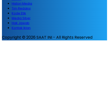
Histori Media
Tim Redaksi
Kode Etik
Media Siber
Hak Jawab
Kontak Iklan
Copyright © 2026 SAAT INI - All Rights Reserved