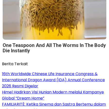
One Teaspoon And All The Worms In The Body
Die Instantly
Berita Terkait
16th Worldwide Chinese Life Insurance Congress &
International Dragon Award (IDA) Annual Conference
2026 Resmi Digelar
Himel Hadirkan Visi Hunian Modern melalui Kampanye
Global “Dream Home”
FAMILIARITÉ: Ketika Sinema dan Sastra Bertemu dalam