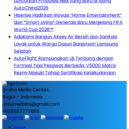
Luncurkan Proposisi Nilai yang Baru di Ajang
AutoChina2026
Hisense Hadirkan Inovasi “Home Entertainment”
dan “Smart Living” Generasi Baru Menjelang FIFA
World Cup 2026™
AdaKami Bangun Akses Air Bersih dan Sanitasi
Layak untuk Warga Dusun Banjarsari Lampung
Selatan
AutoFlight Rampungkan Uji Terbang dengan
Formasi Tiga Pesawat Berbeda, V5000 Matrix
Resmi Masuki Tahap Sertifikasi Kelaikudaraan
Graha Media Center,
Bogor - Indonesia
untukredaksi@gmail.com
+628557777888
Home