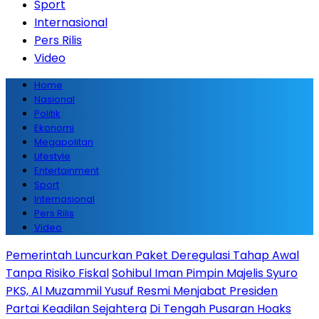
Sport
Internasional
Pers Rilis
Video
Home
Nasional
Politik
Ekonomi
Megapolitan
Lifestyle
Entertainment
Sport
Internasional
Pers Rilis
Video
Pemerintah Luncurkan Paket Deregulasi Tahap Awal
Tanpa Risiko Fiskal
Sohibul Iman Pimpin Majelis Syuro
PKS, Al Muzammil Yusuf Resmi Menjabat Presiden
Partai Keadilan Sejahtera
Di Tengah Pusaran Hoaks