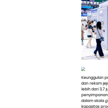
Keunggulan pr
dan rekam jej
lebih dari 3,7
penyimpanan 
dalam skala
g
kapasitas pr