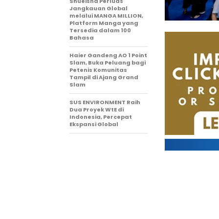
Shueisha Perluas
Jangkauan Global
melalui MANGA MILLION,
Platform Manga yang
Tersedia dalam 100
Bahasa
Haier Gandeng AO 1 Point
Slam, Buka Peluang bagi
Petenis Komunitas
Tampil di Ajang Grand
Slam
SUS ENVIRONMENT Raih
Dua Proyek WtE di
Indonesia, Percepat
Ekspansi Global