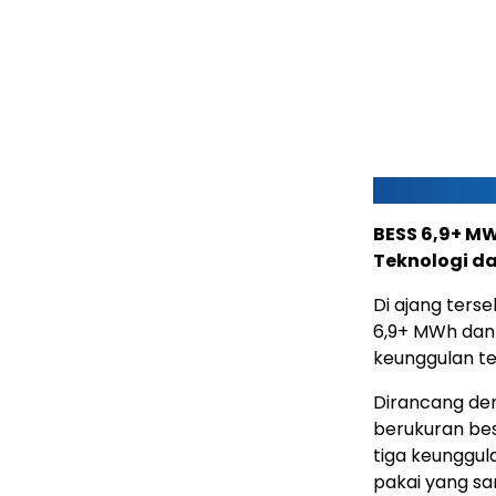
BESS 6,9+ M
Teknologi d
Di ajang ters
6,9+ MWh dan 
keunggulan te
Dirancang de
berukuran bes
tiga keunggula
pakai yang sa