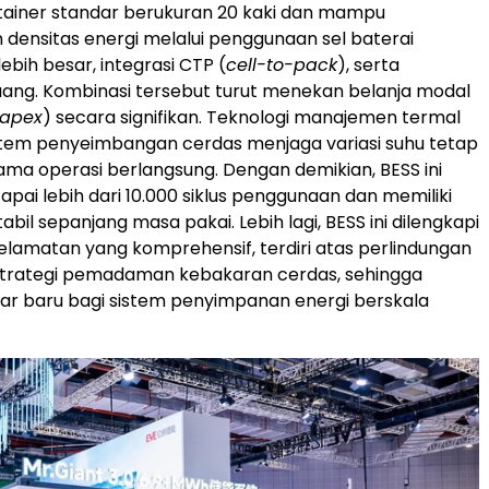
ainer standar berukuran 20 kaki dan mampu
densitas energi melalui penggunaan sel baterai
ebih besar, integrasi CTP (
cell-to-pack
), serta
ruang. Kombinasi tersebut turut menekan belanja modal
apex
) secara signifikan. Teknologi manajemen termal
istem penyeimbangan cerdas menjaga variasi suhu tetap
lama operasi berlangsung. Dengan demikian, BESS ini
i lebih dari 10.000 siklus penggunaan dan memiliki
tabil sepanjang masa pakai. Lebih lagi, BESS ini dilengkapi
selamatan yang komprehensif, terdiri atas perlindungan
 strategi pemadaman kebakaran cerdas, sehingga
ar baru bagi sistem penyimpanan energi berskala