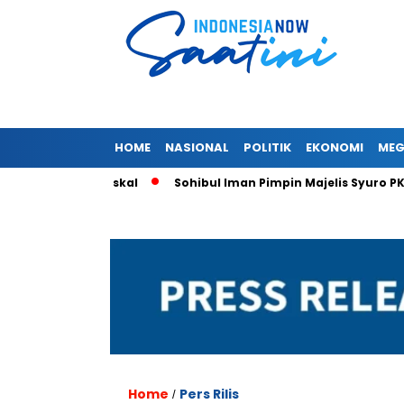
HOME
NASIONAL
POLITIK
EKONOMI
MEG
isiko Fiskal
Sohibul Iman Pimpin Majelis Syuro PKS, Al Muz
Home
Pers Rilis
/