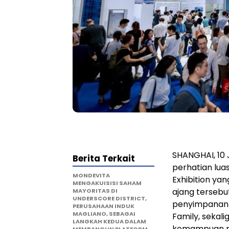
SHANGHAI
,
10 
Berita Terkait
perhatian lua
MONDEVITA
Exhibition ya
MENGAKUISISI SAHAM
ajang tersebu
MAYORITAS DI
UNDERSCORE DISTRICT,
penyimpanan e
PERUSAHAAN INDUK
MAGLIANO, SEBAGAI
Family, sekal
LANGKAH KEDUA DALAM
kemampuan pr