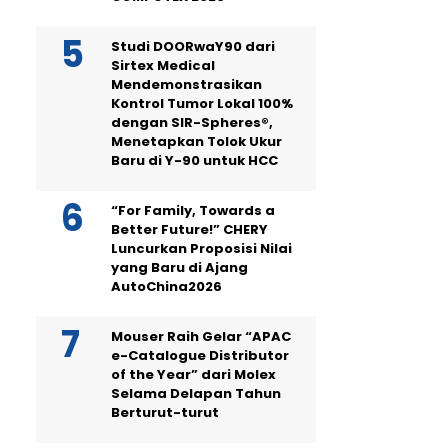
Studi DOORwaY90 dari
Sirtex Medical
Mendemonstrasikan
Kontrol Tumor Lokal 100%
dengan SIR-Spheres®,
Menetapkan Tolok Ukur
Baru di Y-90 untuk HCC
“For Family, Towards a
Better Future!” CHERY
Luncurkan Proposisi Nilai
yang Baru di Ajang
AutoChina2026
Mouser Raih Gelar “APAC
e-Catalogue Distributor
of the Year” dari Molex
Selama Delapan Tahun
Berturut-turut