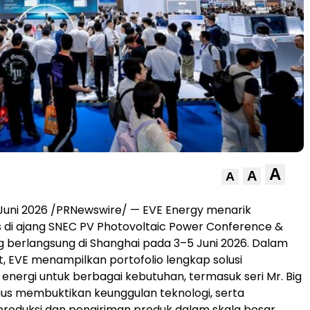
A
A
A
Juni 2026
/PRNewswire/ — EVE Energy menarik
s di ajang SNEC PV Photovoltaic Power Conference &
ng berlangsung di Shanghai pada 3–5 Juni 2026. Dalam
t, EVE menampilkan portofolio lengkap solusi
nergi untuk berbagai kebutuhan, termasuk seri Mr. Big
igus membuktikan keunggulan teknologi, serta
oduksi dan pengiriman produk dalam skala besar.