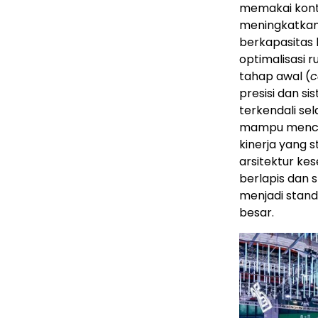
memakai kont
meningkatkan 
berkapasitas l
optimalisasi 
tahap awal (
c
presisi dan s
terkendali se
mampu mencapa
kinerja yang s
arsitektur ke
berlapis dan
menjadi stand
besar.