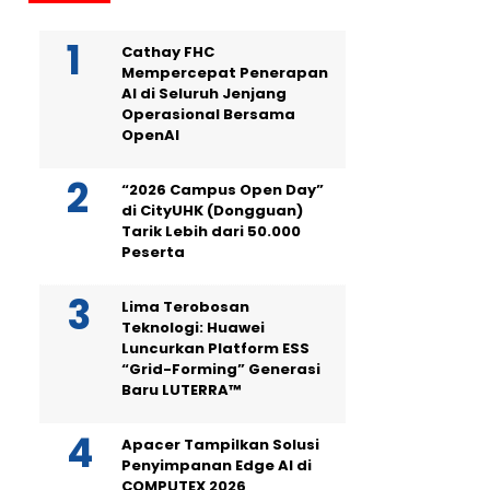
Cathay FHC
Mempercepat Penerapan
AI di Seluruh Jenjang
Operasional Bersama
OpenAI
“2026 Campus Open Day”
di CityUHK (Dongguan)
Tarik Lebih dari 50.000
Peserta
Lima Terobosan
Teknologi: Huawei
Luncurkan Platform ESS
“Grid-Forming” Generasi
Baru LUTERRA™
Apacer Tampilkan Solusi
Penyimpanan Edge AI di
COMPUTEX 2026