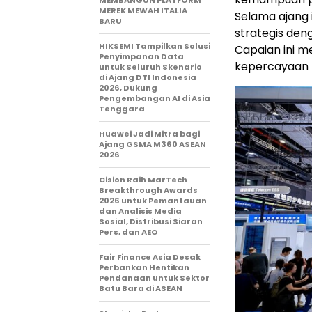
MEMBANGUN PLATFORM
MEREK MEWAH ITALIA
Selama ajang 
BARU
strategis den
HIKSEMI Tampilkan Solusi
Capaian ini m
Penyimpanan Data
kepercayaan 
untuk Seluruh Skenario
di Ajang DTI Indonesia
2026, Dukung
Pengembangan AI di Asia
Tenggara
Huawei Jadi Mitra bagi
Ajang GSMA M360 ASEAN
2026
Cision Raih MarTech
Breakthrough Awards
2026 untuk Pemantauan
dan Analisis Media
Sosial, Distribusi Siaran
Pers, dan AEO
Fair Finance Asia Desak
Perbankan Hentikan
Pendanaan untuk Sektor
Batu Bara di ASEAN