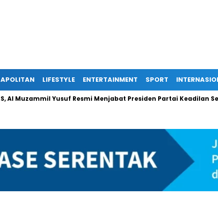
APOLITAN
LIFESTYLE
ENTERTAINMENT
SPORT
INTERNASIO
ammil Yusuf Resmi Menjabat Presiden Partai Keadilan Sejahtera