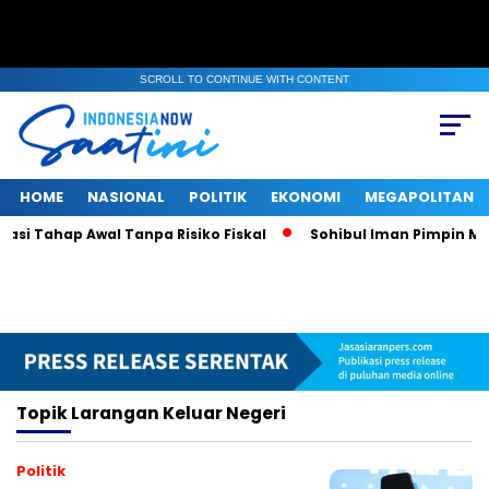
SCROLL TO CONTINUE WITH CONTENT
HOME
NASIONAL
POLITIK
EKONOMI
MEGAPOLITAN
si Tahap Awal Tanpa Risiko Fiskal
Sohibul Iman Pimpin Maje
Topik
Larangan Keluar Negeri
Politik