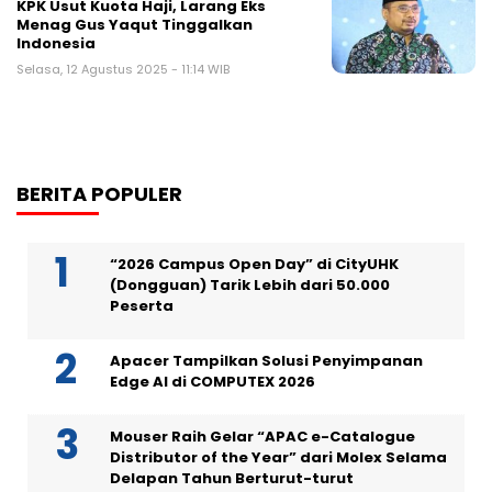
KPK Usut Kuota Haji, Larang Eks
Menag Gus Yaqut Tinggalkan
Indonesia
Selasa, 12 Agustus 2025 - 11:14 WIB
BERITA POPULER
“2026 Campus Open Day” di CityUHK
(Dongguan) Tarik Lebih dari 50.000
Peserta
Apacer Tampilkan Solusi Penyimpanan
Edge AI di COMPUTEX 2026
Mouser Raih Gelar “APAC e-Catalogue
Distributor of the Year” dari Molex Selama
Delapan Tahun Berturut-turut