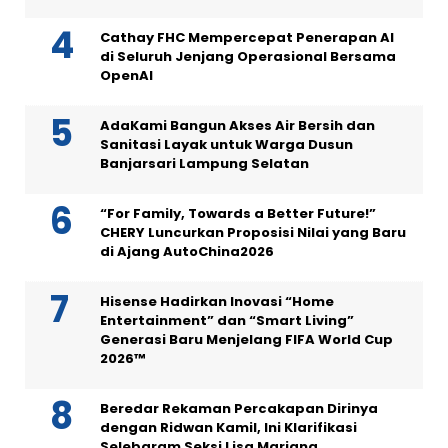
Cathay FHC Mempercepat Penerapan AI
di Seluruh Jenjang Operasional Bersama
OpenAI
AdaKami Bangun Akses Air Bersih dan
Sanitasi Layak untuk Warga Dusun
Banjarsari Lampung Selatan
“For Family, Towards a Better Future!”
CHERY Luncurkan Proposisi Nilai yang Baru
di Ajang AutoChina2026
Hisense Hadirkan Inovasi “Home
Entertainment” dan “Smart Living”
Generasi Baru Menjelang FIFA World Cup
2026™
Beredar Rekaman Percakapan Dirinya
dengan Ridwan Kamil, Ini Klarifikasi
Selebgram Seksi Lisa Mariana