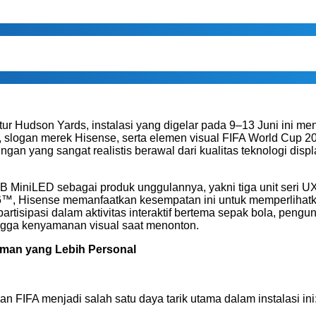
ktur Hudson Yards, instalasi yang digelar pada 9–13 Juni ini men
 slogan merek Hisense, serta elemen visual FIFA World Cup 
 yang sangat realistis berawal dari kualitas teknologi disp
 MiniLED sebagai produk unggulannya, yakni tiga unit seri UX b
™, Hisense memanfaatkan kesempatan ini untuk memperlihat
tisipasi dalam aktivitas interaktif bertema sepak bola, peng
ingga kenyamanan visual saat menonton.
man yang Lebih Personal
an FIFA menjadi salah satu daya tarik utama dalam instalasi ini