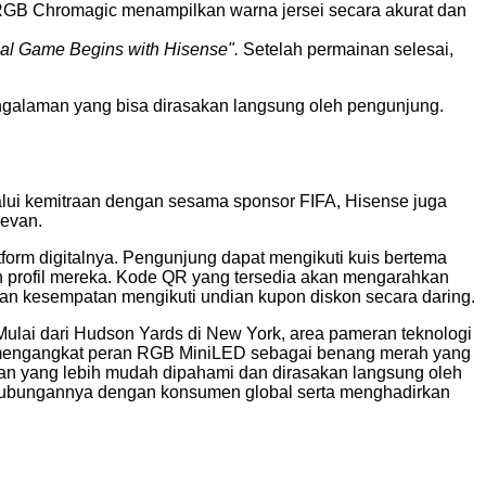
 RGB Chromagic menampilkan warna jersei secara akurat dan
al Game Begins with Hisense".
Setelah permainan selesai,
ngalaman yang bisa dirasakan langsung oleh pengunjung.
lalui kemitraan dengan sesama sponsor FIFA, Hisense juga
levan.
orm digitalnya. Pengunjung dapat mengikuti kuis bertema
 profil mereka. Kode QR yang tersedia akan mengarahkan
rikan kesempatan mengikuti undian kupon diskon secara daring.
Mulai dari Hudson Yards di New York, area pameran teknologi
se mengangkat peran RGB MiniLED sebagai benang merah yang
an yang lebih mudah dipahami dan dirasakan langsung oleh
t hubungannya dengan konsumen global serta menghadirkan