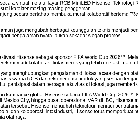
 secara virtual melalui layar RGB MiniLED Hisense. Teknologi
sesuai karakter masing-masing penggemar.
jung secara bertahap membuka mural kolaboratif bertema
"Re
, namun juga mengubah berbagai keunggulan teknis menjadi pe
njadi pengalaman nyata, bukan sekadar slogan promosi.
gi aktivasi Hisense sebagai sponsor FIFA World Cup 2026™. Me
 menjadi kolaborasi lintasmerek yang lebih interaktif dan re
yang menghubungkan pengalaman di lokasi acara dengan platf
rbasis warna RGB dan rekomendasi produk yang sesuai dengan
itu, partisipasi dalam berbagai aktivitas di lokasi juga membe
gkaian kampanye global Hisense selama FIFA World Cup 2026™. 
 di Mexico City, hingga pusat operasional VAR di IBC, Hisen
atan tersebut, Hisense mengubah teknologi menjadi pengalam
la, dan kolaborasi lintasindustri, Hisense terus memperkua
ia olahraga.