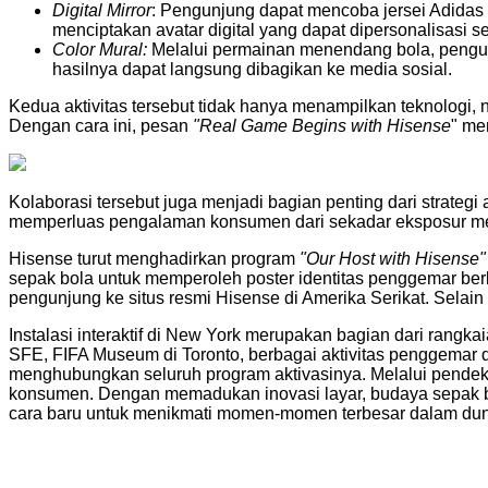
Digital Mirror
: Pengunjung dapat mencoba jersei Adidas
menciptakan avatar digital yang dapat dipersonalisasi 
Color Mural:
Melalui permainan menendang bola, pengun
hasilnya dapat langsung dibagikan ke media sosial.
Kedua aktivitas tersebut tidak hanya menampilkan teknologi
Dengan cara ini, pesan
"Real Game Begins with Hisense
" me
Kolaborasi tersebut juga menjadi bagian penting dari strate
memperluas pengalaman konsumen dari sekadar eksposur merek
Hisense turut menghadirkan program
"Our Host with Hisense"
sepak bola untuk memperoleh poster identitas penggemar be
pengunjung ke situs resmi Hisense di Amerika Serikat. Selain 
Instalasi interaktif di New York merupakan bagian dari ran
SFE, FIFA Museum di Toronto, berbagai aktivitas penggemar
menghubungkan seluruh program aktivasinya. Melalui pendek
konsumen. Dengan memadukan inovasi layar, budaya sepak bo
cara baru untuk menikmati momen-momen terbesar dalam dun