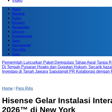
Video
Home
Nasional
Politik
Ekonomi
Megapolitan
Lifestyle
Entertainment
Sport
Internasional
Pers Rilis
Video
Pemerintah Luncurkan Paket Deregulasi Tahap Awal Tanpa Ri
Di Tengah Pusaran Hoaks dan Gugatan Hukum, Secarik Ijazah
Investasi di Tanah Jawara
Sapulangit PR Kolaborasi dengan 
Home
/
Pers Rilis
Hisense Gelar Instalasi Int
2026™ di New York