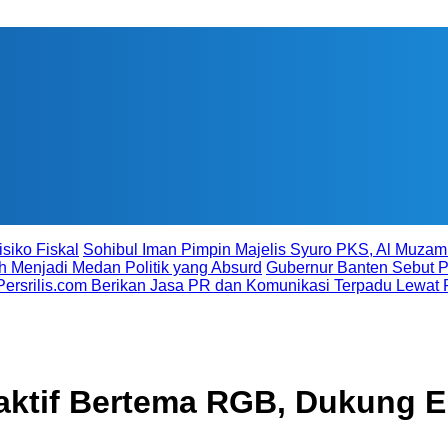
siko Fiskal
Sohibul Iman Pimpin Majelis Syuro PKS, Al Muzamm
 Menjadi Medan Politik yang Absurd
Gubernur Banten Sebut P
Persrilis.com Berikan Jasa PR dan Komunikasi Terpadu Lewat 
eraktif Bertema RGB, Dukung 