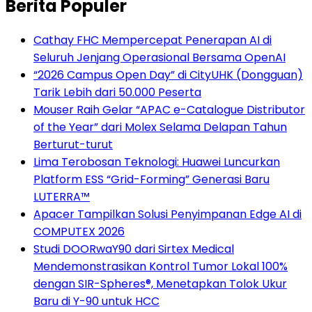
Berita Populer
Cathay FHC Mempercepat Penerapan AI di
Seluruh Jenjang Operasional Bersama OpenAI
“2026 Campus Open Day” di CityUHK (Dongguan)
Tarik Lebih dari 50.000 Peserta
Mouser Raih Gelar “APAC e-Catalogue Distributor
of the Year” dari Molex Selama Delapan Tahun
Berturut-turut
Lima Terobosan Teknologi: Huawei Luncurkan
Platform ESS “Grid-Forming” Generasi Baru
LUTERRA™
Apacer Tampilkan Solusi Penyimpanan Edge AI di
COMPUTEX 2026
Studi DOORwaY90 dari Sirtex Medical
Mendemonstrasikan Kontrol Tumor Lokal 100%
dengan SIR-Spheres®, Menetapkan Tolok Ukur
Baru di Y-90 untuk HCC