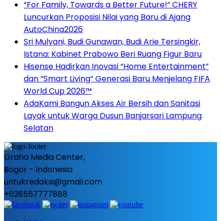
“For Family, Towards a Better Future!” CHERY
Luncurkan Proposisi Nilai yang Baru di Ajang
AutoChina2026
Sri Mulyani, Budi Gunawan, Budi Arie Tersingkir,
Istana: Kabinet Prabowo Beri Ruang Figur Baru
Hisense Hadirkan Inovasi “Home Entertainment”
dan “Smart Living” Generasi Baru Menjelang FIFA
World Cup 2026™
AdaKami Bangun Akses Air Bersih dan Sanitasi
Layak untuk Warga Dusun Banjarsari Lampung
Selatan
Graha Media Center,
Bogor - Indonesia
untukredaksi@gmail.com
+628557777888