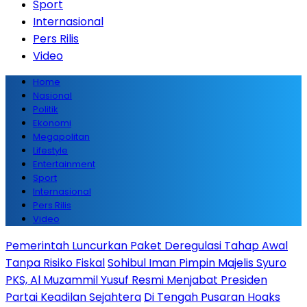
Sport
Internasional
Pers Rilis
Video
Home
Nasional
Politik
Ekonomi
Megapolitan
Lifestyle
Entertainment
Sport
Internasional
Pers Rilis
Video
Pemerintah Luncurkan Paket Deregulasi Tahap Awal
Tanpa Risiko Fiskal
Sohibul Iman Pimpin Majelis Syuro
PKS, Al Muzammil Yusuf Resmi Menjabat Presiden
Partai Keadilan Sejahtera
Di Tengah Pusaran Hoaks