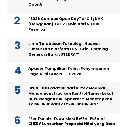
OpenAI
“2026 Campus Open Day” di CityUHK
(Dongguan) Tarik Lebih dari 50.000
Peserta
Lima Terobosan Teknologi: Huawei
Luncurkan Platform ESS “Grid-Forming”
Generasi Baru LUTERRA™
Apacer Tampilkan Solusi Penyimpanan
Edge AI di COMPUTEX 2026
Studi DOORwaY90 dari Sirtex Medical
Mendemonstrasikan Kontrol Tumor Lokal
100% dengan SIR-Spheres®, Menetapkan
Tolok Ukur Baru di Y-90 untuk HCC
“For Family, Towards a Better Future!”
CHERY Luncurkan Proposisi Nilai yang Baru