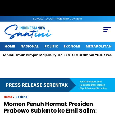
SCROLL TO CONTINUE WITH CONTENT
HOME
NASIONAL
POLITIK
EKONOMI
MEGAPOLITAN
 Iman Pimpin Majelis Syuro PKS, Al Muzammil Yusuf Resmi Menjaba
/
Home
Nasional
Momen Penuh Hormat Presiden
Prabowo Subianto ke Emil Salim: