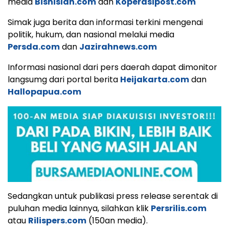
media
Bisnisidn.com
dan
Koperasipost.com
Simak juga berita dan informasi terkini mengenai
politik, hukum, dan nasional melalui media
Persda.com
dan
Jazirahnews.com
Informasi nasional dari pers daerah dapat dimonitor
langsumg dari portal berita
Heijakarta.com
dan
Hallopapua.com
Sedangkan untuk publikasi press release serentak di
puluhan media lainnya, silahkan klik
Persrilis.com
atau
Rilispers.com
(150an media).