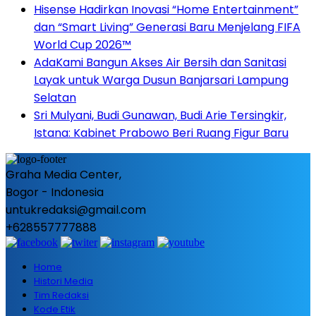
Hisense Hadirkan Inovasi “Home Entertainment”
dan “Smart Living” Generasi Baru Menjelang FIFA
World Cup 2026™
AdaKami Bangun Akses Air Bersih dan Sanitasi
Layak untuk Warga Dusun Banjarsari Lampung
Selatan
Sri Mulyani, Budi Gunawan, Budi Arie Tersingkir,
Istana: Kabinet Prabowo Beri Ruang Figur Baru
Graha Media Center,
Bogor - Indonesia
untukredaksi@gmail.com
+628557777888
Home
Histori Media
Tim Redaksi
Kode Etik