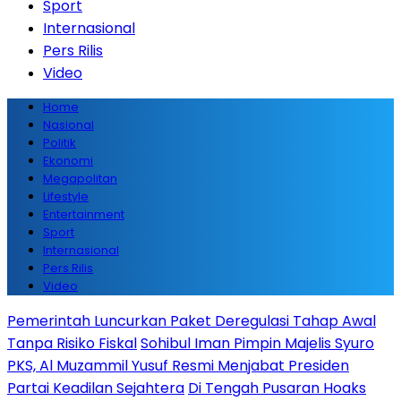
Sport
Internasional
Pers Rilis
Video
Home
Nasional
Politik
Ekonomi
Megapolitan
Lifestyle
Entertainment
Sport
Internasional
Pers Rilis
Video
Pemerintah Luncurkan Paket Deregulasi Tahap Awal
Tanpa Risiko Fiskal
Sohibul Iman Pimpin Majelis Syuro
PKS, Al Muzammil Yusuf Resmi Menjabat Presiden
Partai Keadilan Sejahtera
Di Tengah Pusaran Hoaks