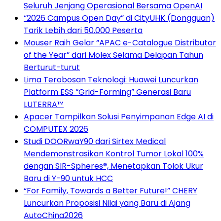
Seluruh Jenjang Operasional Bersama OpenAI
“2026 Campus Open Day” di CityUHK (Dongguan)
Tarik Lebih dari 50.000 Peserta
Mouser Raih Gelar “APAC e-Catalogue Distributor
of the Year” dari Molex Selama Delapan Tahun
Berturut-turut
Lima Terobosan Teknologi: Huawei Luncurkan
Platform ESS “Grid-Forming” Generasi Baru
LUTERRA™
Apacer Tampilkan Solusi Penyimpanan Edge AI di
COMPUTEX 2026
Studi DOORwaY90 dari Sirtex Medical
Mendemonstrasikan Kontrol Tumor Lokal 100%
dengan SIR-Spheres®, Menetapkan Tolok Ukur
Baru di Y-90 untuk HCC
“For Family, Towards a Better Future!” CHERY
Luncurkan Proposisi Nilai yang Baru di Ajang
AutoChina2026