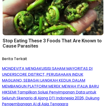
Stop Eating These 3 Foods That Are Known to
Cause Parasites
Berita Terkait
MONDEVITA MENGAKUISISI SAHAM MAYORITAS DI
UNDERSCORE DISTRICT, PERUSAHAAN INDUK
MAGLIANO, SEBAGAI LANGKAH KEDUA DALAM
MEMBANGUN PLATFORM MEREK MEWAH ITALIA BARU
HIKSEMI Tampilkan Solusi Penyimpanan Data untuk
Seluruh Skenario di Ajang DTI Indonesia 2026, Dukung
Pengembangan AI di Asia Tenggara