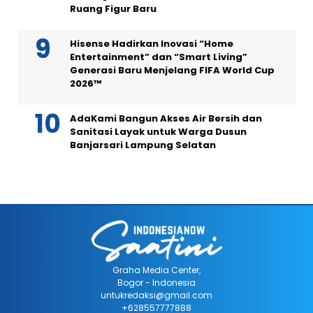
Ruang Figur Baru
Hisense Hadirkan Inovasi “Home
Entertainment” dan “Smart Living”
Generasi Baru Menjelang FIFA World Cup
2026™
AdaKami Bangun Akses Air Bersih dan
Sanitasi Layak untuk Warga Dusun
Banjarsari Lampung Selatan
Graha Media Center,
Bogor - Indonesia
untukredaksi@gmail.com
+628557777888