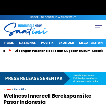
SCROLL TO CONTINUE WITH CONTENT
HOME
NASIONAL
POLITIK
EKONOMI
MEGAPOLITAN
Di Tengah Pusaran Hoaks dan Gugatan Hukum, Secarik Ijazah 
/
Home
Pers Rilis
Wellness Innercell Berekspansi ke
Pasar Indonesia