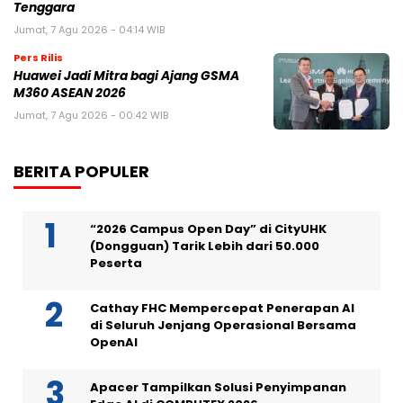
Tenggara
Jumat, 7 Agu 2026 - 04:14 WIB
Pers Rilis
Huawei Jadi Mitra bagi Ajang GSMA
M360 ASEAN 2026
Jumat, 7 Agu 2026 - 00:42 WIB
BERITA POPULER
“2026 Campus Open Day” di CityUHK
(Dongguan) Tarik Lebih dari 50.000
Peserta
Cathay FHC Mempercepat Penerapan AI
di Seluruh Jenjang Operasional Bersama
OpenAI
Apacer Tampilkan Solusi Penyimpanan