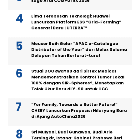
Edge AI di COMPUTEX 2026
Lima Terobosan Teknologi: Huawei
Luncurkan Platform ESS “Grid-Forming”
Generasi Baru LUTERRA™
Mouser Raih Gelar “APAC e-Catalogue
Distributor of the Year” dari Molex Selama
Delapan Tahun Berturut-turut
Studi DOORwaY90 dari Sirtex Medical
Mendemonstrasikan Kontrol Tumor Lokal
100% dengan SIR-Spheres®, Menetapkan
Tolok Ukur Baru di Y-90 untuk HCC
“For Family, Towards a Better Future!”
CHERY Luncurkan Proposisi Nilai yang Baru
di Ajang AutoChina2026
Sri Mulyani, Budi Gunawan, Budi Arie
Tersingkir, Istana: Kabinet Prabowo Beri