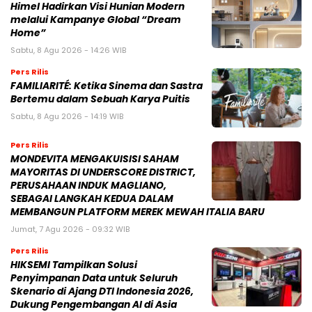
Himel Hadirkan Visi Hunian Modern
melalui Kampanye Global “Dream
Home”
Sabtu, 8 Agu 2026 - 14:26 WIB
Pers Rilis
FAMILIARITÉ: Ketika Sinema dan Sastra
Bertemu dalam Sebuah Karya Puitis
Sabtu, 8 Agu 2026 - 14:19 WIB
Pers Rilis
MONDEVITA MENGAKUISISI SAHAM
MAYORITAS DI UNDERSCORE DISTRICT,
PERUSAHAAN INDUK MAGLIANO,
SEBAGAI LANGKAH KEDUA DALAM
MEMBANGUN PLATFORM MEREK MEWAH ITALIA BARU
Jumat, 7 Agu 2026 - 09:32 WIB
Pers Rilis
HIKSEMI Tampilkan Solusi
Penyimpanan Data untuk Seluruh
Skenario di Ajang DTI Indonesia 2026,
Dukung Pengembangan AI di Asia