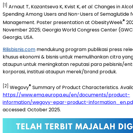
[1]
Arnaut T, Kazantseva K, Kvist K,
et al
. Changes in Alc
Spending Among Users and Non-Users of Semaglutide f
®
Management. Poster presentation at ObesityWeek
202
November 2025; Georgia World Congress Center (GWCC
Georgia, USA.
Rilisbisnis.com
mendukung program publikasi press rele
khusus ekonomi & bisnis untuk memulihankan citra yang
ataupun untuk meningkatan reputasi para pebisnis/ent
korporasi, institusi ataupun merek/brand produk.
[2]
®
Wegovy
Summary of Product Characteristics. Availa
https://www.ema.europa.eu/en/documents/product-
information/wegovy-epar-product-information_en.pd
accessed: October 2025.