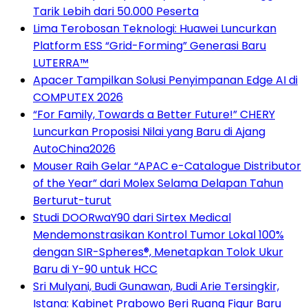
Tarik Lebih dari 50.000 Peserta
Lima Terobosan Teknologi: Huawei Luncurkan
Platform ESS “Grid-Forming” Generasi Baru
LUTERRA™
Apacer Tampilkan Solusi Penyimpanan Edge AI di
COMPUTEX 2026
“For Family, Towards a Better Future!” CHERY
Luncurkan Proposisi Nilai yang Baru di Ajang
AutoChina2026
Mouser Raih Gelar “APAC e-Catalogue Distributor
of the Year” dari Molex Selama Delapan Tahun
Berturut-turut
Studi DOORwaY90 dari Sirtex Medical
Mendemonstrasikan Kontrol Tumor Lokal 100%
dengan SIR-Spheres®, Menetapkan Tolok Ukur
Baru di Y-90 untuk HCC
Sri Mulyani, Budi Gunawan, Budi Arie Tersingkir,
Istana: Kabinet Prabowo Beri Ruang Figur Baru