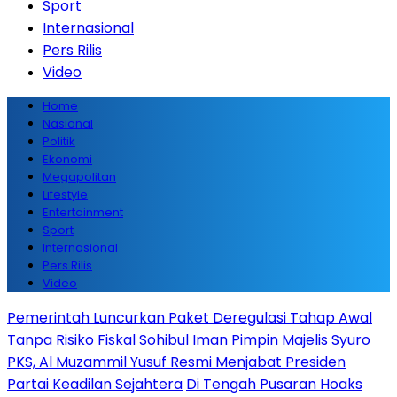
Sport
Internasional
Pers Rilis
Video
Home
Nasional
Politik
Ekonomi
Megapolitan
Lifestyle
Entertainment
Sport
Internasional
Pers Rilis
Video
Pemerintah Luncurkan Paket Deregulasi Tahap Awal
Tanpa Risiko Fiskal
Sohibul Iman Pimpin Majelis Syuro
PKS, Al Muzammil Yusuf Resmi Menjabat Presiden
Partai Keadilan Sejahtera
Di Tengah Pusaran Hoaks