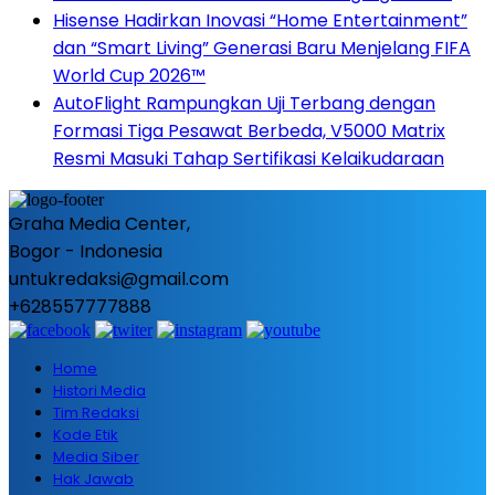
Hisense Hadirkan Inovasi “Home Entertainment”
dan “Smart Living” Generasi Baru Menjelang FIFA
World Cup 2026™
AutoFlight Rampungkan Uji Terbang dengan
Formasi Tiga Pesawat Berbeda, V5000 Matrix
Resmi Masuki Tahap Sertifikasi Kelaikudaraan
Graha Media Center,
Bogor - Indonesia
untukredaksi@gmail.com
+628557777888
Home
Histori Media
Tim Redaksi
Kode Etik
Media Siber
Hak Jawab