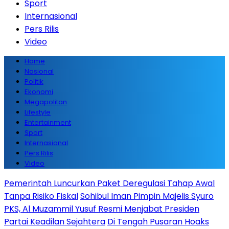
Sport
Internasional
Pers Rilis
Video
Home
Nasional
Politik
Ekonomi
Megapolitan
Lifestyle
Entertainment
Sport
Internasional
Pers Rilis
Video
Pemerintah Luncurkan Paket Deregulasi Tahap Awal
Tanpa Risiko Fiskal
Sohibul Iman Pimpin Majelis Syuro
PKS, Al Muzammil Yusuf Resmi Menjabat Presiden
Partai Keadilan Sejahtera
Di Tengah Pusaran Hoaks