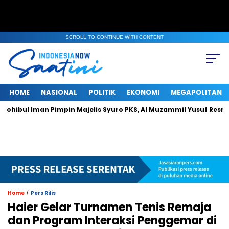
SCROLL TO CONTINUE WITH CONTENT
HOME
NASIONAL
POLITIK
EKONOMI
MEGAPOLITAN
Iman Pimpin Majelis Syuro PKS, Al Muzammil Yusuf Resmi Menjabat
/
Home
Pers Rilis
Haier Gelar Turnamen Tenis Remaja
dan Program Interaksi Penggemar di