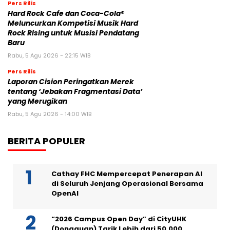
Pers Rilis
Hard Rock Cafe dan Coca-Cola®
Meluncurkan Kompetisi Musik Hard
Rock Rising untuk Musisi Pendatang
Baru
Rabu, 5 Agu 2026 - 22:15 WIB
Pers Rilis
Laporan Cision Peringatkan Merek
tentang ‘Jebakan Fragmentasi Data’
yang Merugikan
Rabu, 5 Agu 2026 - 14:00 WIB
BERITA POPULER
Cathay FHC Mempercepat Penerapan AI
di Seluruh Jenjang Operasional Bersama
OpenAI
“2026 Campus Open Day” di CityUHK
(Dongguan) Tarik Lebih dari 50.000