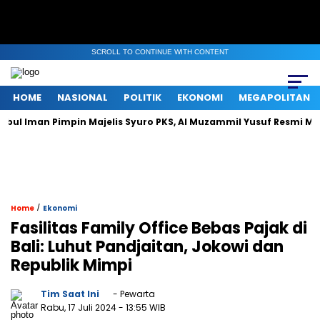
SCROLL TO CONTINUE WITH CONTENT
HOME
NASIONAL
POLITIK
EKONOMI
MEGAPOLITAN
an Pimpin Majelis Syuro PKS, Al Muzammil Yusuf Resmi Menjabat P
/
Home
Ekonomi
Fasilitas Family Office Bebas Pajak di
Bali: Luhut Pandjaitan, Jokowi dan
Republik Mimpi
Tim Saat Ini
- Pewarta
Rabu, 17 Juli 2024
- 13:55 WIB