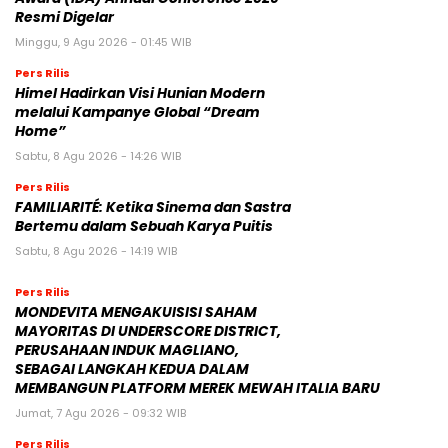
Resmi Digelar
Minggu, 9 Agu 2026 - 01:45 WIB
Pers Rilis
Himel Hadirkan Visi Hunian Modern
melalui Kampanye Global “Dream
Home”
Sabtu, 8 Agu 2026 - 14:26 WIB
Pers Rilis
FAMILIARITÉ: Ketika Sinema dan Sastra
Bertemu dalam Sebuah Karya Puitis
Sabtu, 8 Agu 2026 - 14:19 WIB
Pers Rilis
MONDEVITA MENGAKUISISI SAHAM
MAYORITAS DI UNDERSCORE DISTRICT,
PERUSAHAAN INDUK MAGLIANO,
SEBAGAI LANGKAH KEDUA DALAM
MEMBANGUN PLATFORM MEREK MEWAH ITALIA BARU
Jumat, 7 Agu 2026 - 09:32 WIB
Pers Rilis