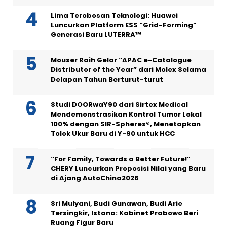
Lima Terobosan Teknologi: Huawei
Luncurkan Platform ESS “Grid-Forming”
Generasi Baru LUTERRA™
Mouser Raih Gelar “APAC e-Catalogue
Distributor of the Year” dari Molex Selama
Delapan Tahun Berturut-turut
Studi DOORwaY90 dari Sirtex Medical
Mendemonstrasikan Kontrol Tumor Lokal
100% dengan SIR-Spheres®, Menetapkan
Tolok Ukur Baru di Y-90 untuk HCC
“For Family, Towards a Better Future!”
CHERY Luncurkan Proposisi Nilai yang Baru
di Ajang AutoChina2026
Sri Mulyani, Budi Gunawan, Budi Arie
Tersingkir, Istana: Kabinet Prabowo Beri
Ruang Figur Baru