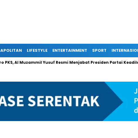
APOLITAN
LIFESTYLE
ENTERTAINMENT
SPORT
INTERNASIO
 Muzammil Yusuf Resmi Menjabat Presiden Partai Keadilan Sejahte