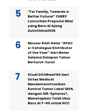
“For Family, Towards a
Better Future!” CHERY
Luncurkan Proposisi Nilai
yang Baru di Ajang
AutoChina2026
Mouser Raih Gelar “APAC
e-Catalogue Distributor
of the Year” dari Molex
Selama Delapan Tahun
Berturut-turut
Studi DOORwaY90 dari
Sirtex Medical
Mendemonstrasikan
Kontrol Tumor Lokal 100%
dengan SIR-Spheres®,
Menetapkan Tolok Ukur
Baru di Y-90 untuk HCC