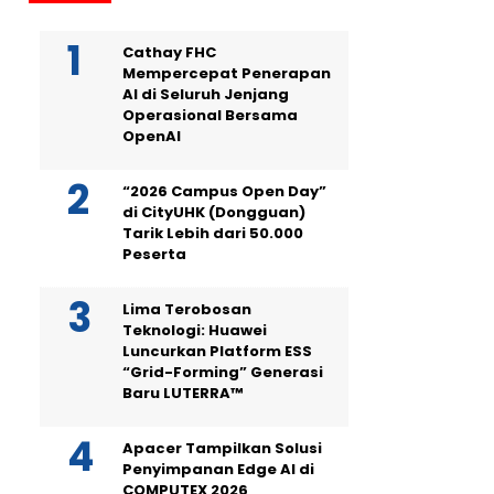
Cathay FHC
Mempercepat Penerapan
AI di Seluruh Jenjang
Operasional Bersama
OpenAI
“2026 Campus Open Day”
di CityUHK (Dongguan)
Tarik Lebih dari 50.000
Peserta
Lima Terobosan
Teknologi: Huawei
Luncurkan Platform ESS
“Grid-Forming” Generasi
Baru LUTERRA™
Apacer Tampilkan Solusi
Penyimpanan Edge AI di
COMPUTEX 2026