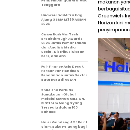
Pengembangan AI di Asia
makanan yang
Tenggara
berbagai situa
Greenwich, Ing
Huawei Jadi Mitra bagi
Ajang GSMA M360 ASEAN
Horizon kini 
2026
penyimpanan 
Cision Raih MarTech
Breakthrough Awards
2026 untuk Pemantauan
dan Analisis Media
Sosial, Distribusi Siaran
Pers, dan AEO
Fair Finance Asia Desak
Perbankan Hentikan
Pendanaan untuk Sektor
Batu Bara di ASEAN
Shueisha Perluas
Jangkauan Global
melalui MANGA MILLION,
Platform Manga yang
Tersedia dalam 100
Bahasa
Haier Gandeng AO 1 Point
Slam, Buka Peluang bagi