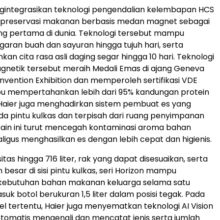
ngintegrasikan teknologi pengendalian kelembapan HCS
i preservasi makanan berbasis medan magnet sebagai
g pertama di dunia. Teknologi tersebut mampu
aran buah dan sayuran hingga tujuh hari, serta
n cita rasa asli daging segar hingga 10 hari. Teknologi
gnetik tersebut meraih Medali Emas di ajang Geneva
Invention Exhibition dan memperoleh sertifikasi VDE
 mempertahankan lebih dari 95% kandungan protein
Haier juga menghadirkan sistem pembuat es yang
a pintu kulkas dan terpisah dari ruang penyimpanan
ain ini turut mencegah kontaminasi aroma bahan
igus menghasilkan es dengan lebih cepat dan higienis.
as hingga 716 liter, rak yang dapat disesuaikan, serta
esar di sisi pintu kulkas, seri Horizon mampu
butuhan bahan makanan keluarga selama satu
uk botol berukuran 1,5 liter dalam posisi tegak. Pada
l tertentu, Haier juga menyematkan teknologi AI Vision
tomatis mengenali dan mencatat jenis serta jumlah