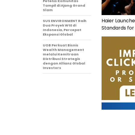
Petenis Komunitas
Tampil di Ajang Grand
Slam
Haier Launche
SUS ENVIRONMENT Raih
Dua Proyek WtE di
Standards for
Indonesia, Percepat
Ekspansi Global
UOB Perkuat Bisnis
Wealth Management
melalui Kemitraan
Distribusi Strategis
dengan Allianz Global
Investors