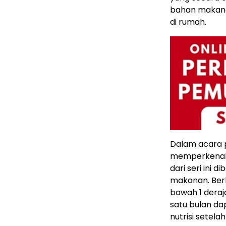
bahan makan
di rumah.
Dalam acara p
memperkenalk
dari seri ini 
makanan. Berka
bawah 1 deraj
satu bulan d
nutrisi setela