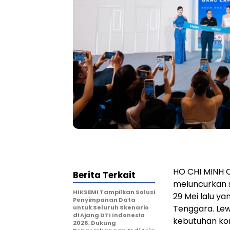
HO CHI MINH C
Berita Terkait
meluncurkan s
HIKSEMI Tampilkan Solusi
29 Mei lalu y
Penyimpanan Data
Tenggara. Lew
untuk Seluruh Skenario
di Ajang DTI Indonesia
kebutuhan ko
2026, Dukung