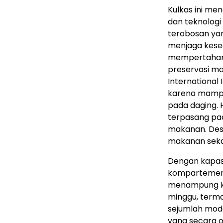
Kulkas ini me
dan teknolog
terobosan yan
menjaga keseg
mempertahanka
preservasi ma
International 
karena mampu
pada daging. 
terpasang pad
makanan. Des
makanan sekal
Dengan kapasit
kompartemen b
menampung ke
minggu, termas
sejumlah mode
yang secara o