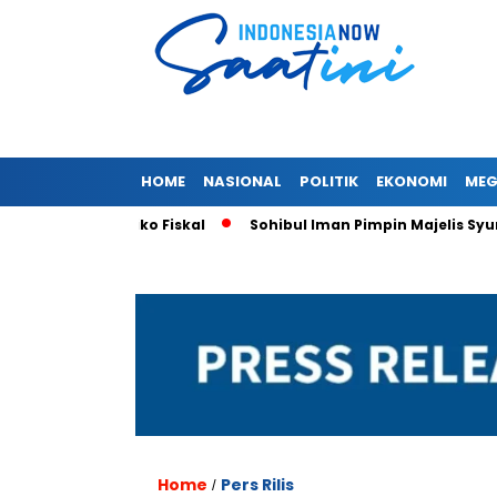
HOME
NASIONAL
POLITIK
EKONOMI
MEG
pa Risiko Fiskal
Sohibul Iman Pimpin Majelis Syuro PKS, Al
Home
Pers Rilis
/