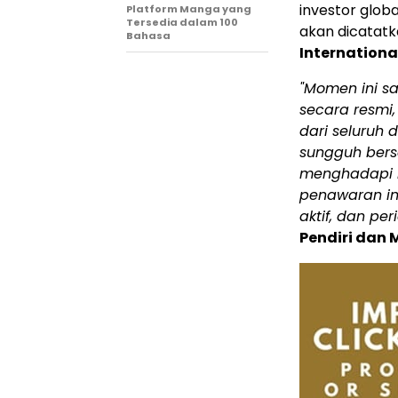
investor glob
Platform Manga yang
Tersedia dalam 100
akan dicatatk
Bahasa
Internationa
"Momen ini sa
secara resmi
dari seluruh
sungguh bers
menghadapi m
penawaran ini
aktif, dan p
Pendiri dan 