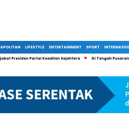
APOLITAN
LIFESTYLE
ENTERTAINMENT
SPORT
INTERNASIO
esiden Partai Keadilan Sejahtera
Di Tengah Pusaran Hoaks 