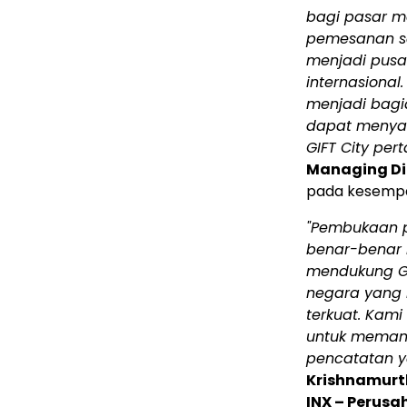
bagi pasar mo
pemesanan sa
menjadi pusa
internasional
menjadi bagi
dapat menyam
GIFT City pert
Managing Dir
pada kesempa
"Pembukaan 
benar-benar h
mendukung GI
negara yang 
terkuat. Kam
untuk memanf
pencatatan y
Krishnamurth
INX – Perusa