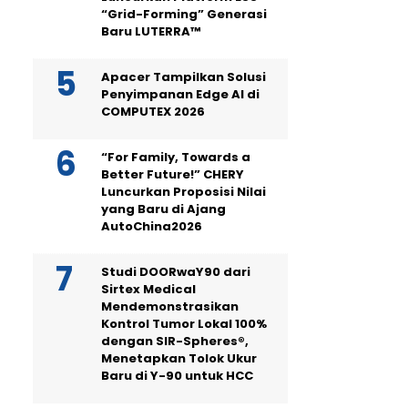
“Grid-Forming” Generasi
Baru LUTERRA™
Apacer Tampilkan Solusi
Penyimpanan Edge AI di
COMPUTEX 2026
“For Family, Towards a
Better Future!” CHERY
Luncurkan Proposisi Nilai
yang Baru di Ajang
AutoChina2026
Studi DOORwaY90 dari
Sirtex Medical
Mendemonstrasikan
Kontrol Tumor Lokal 100%
dengan SIR-Spheres®,
Menetapkan Tolok Ukur
Baru di Y-90 untuk HCC