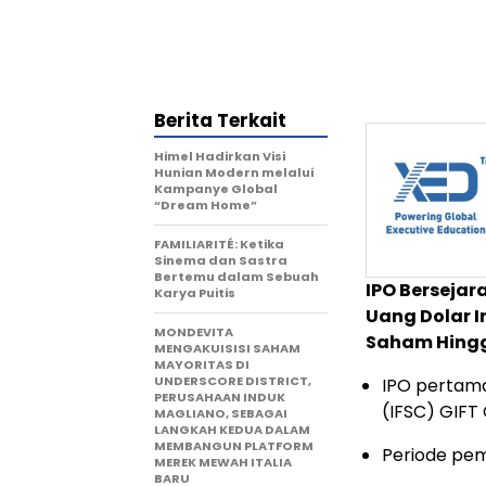
Berita Terkait
Himel Hadirkan Visi
Hunian Modern melalui
Kampanye Global
“Dream Home”
FAMILIARITÉ: Ketika
Sinema dan Sastra
Bertemu dalam Sebuah
IPO Bersejar
Karya Puitis
Uang Dolar 
MONDEVITA
Saham Hingg
MENGAKUISISI SAHAM
MAYORITAS DI
UNDERSCORE DISTRICT,
IPO pertama 
PERUSAHAAN INDUK
(IFSC) GIFT 
MAGLIANO, SEBAGAI
LANGKAH KEDUA DALAM
MEMBANGUN PLATFORM
Periode pem
MEREK MEWAH ITALIA
BARU