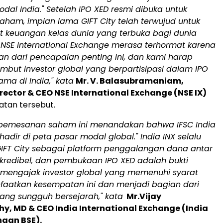
dal India." Setelah IPO XED resmi dibuka untuk
ham, impian lama GIFT City telah terwujud untuk
t keuangan kelas dunia yang terbuka bagi dunia
. NSE International Exchange merasa terhormat karena
an dari pencapaian penting ini, dan kami harap
but investor global yang berpartisipasi dalam IPO
ama di India," kata
Mr. V. Balasubramaniam,
ector & CEO NSE International Exchange (NSE IX)
tan tersebut.
pemesanan saham ini menandakan bahwa IFSC India
adir di peta pasar modal global." India INX selalu
FT City sebagai platform penggalangan dana antar
kredibel, dan pembukaan IPO XED adalah bukti
i mengajak investor global yang memenuhi syarat
aatkan kesempatan ini dan menjadi bagian dari
ang sungguh bersejarah," kata
Mr.Vijay
y, MD & CEO India International Exchange (India
haan BSE).