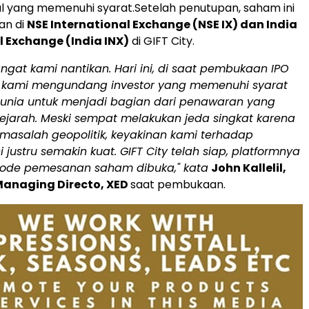
al yang memenuhi syarat.Setelah penutupan, saham ini
an di
NSE International Exchange (NSE IX) dan India
l Exchange (India INX)
di GIFT City.
ngat kami nantikan. Hari ini, di saat pembukaan IPO
, kami mengundang investor yang memenuhi syarat
 dunia untuk menjadi bagian dari penawaran yang
ejarah. Meski sempat melakukan jeda singkat karena
asalah geopolitik, keyakinan kami terhadap
 justru semakin kuat. GIFT City telah siap, platformnya
eriode pemesanan saham dibuka," kata
John Kallelil,
Managing Directo, XED
saat pembukaan.