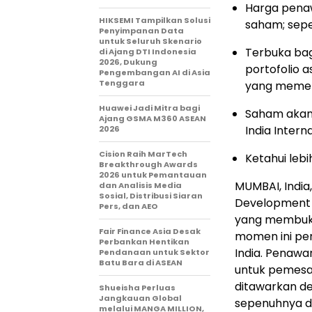
Harga penaw
HIKSEMI Tampilkan Solusi
saham; sep
Penyimpanan Data
untuk Seluruh Skenario
Terbuka bag
di Ajang DTI Indonesia
2026, Dukung
portofolio a
Pengembangan AI di Asia
Tenggara
yang memen
Huawei Jadi Mitra bagi
Saham akan 
Ajang GSMA M360 ASEAN
India Intern
2026
Cision Raih MarTech
Ketahui lebi
Breakthrough Awards
2026 untuk Pemantauan
MUMBAI, India
dan Analisis Media
Sosial, Distribusi Siaran
Development 
Pers, dan AEO
yang membuka
Fair Finance Asia Desak
momen ini pent
Perbankan Hentikan
India. Penawar
Pendanaan untuk Sektor
Batu Bara di ASEAN
untuk pemesa
ditawarkan d
Shueisha Perluas
Jangkauan Global
sepenuhnya da
melalui MANGA MILLION,