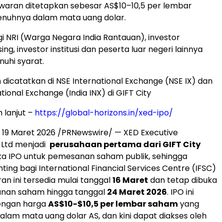
aran ditetapkan sebesar AS$10–10,5 per lembar
enuhnya dalam mata uang dolar.
i NRI (Warga Negara India Rantauan), investor
sing, investor institusi dan peserta luar negeri lainnya
uhi syarat.
dicatatkan di NSE International Exchange (NSE IX) dan
ational Exchange (India INX) di GIFT City
h lanjut –
https://global-horizons.in/xed-ipo/
,
19 Maret 2026
/PRNewswire/ — XED Executive
Ltd menjadi
perusahaan pertama dari GIFT City
 IPO untuk pemesanan saham publik, sehingga
ing bagi International Financial Services Centre (IFSC)
an ini tersedia mulai tanggal
16 Maret
dan tetap dibuka
nan saham hingga tanggal
24 Maret 2026
. IPO ini
engan harga
AS$10-$10,5 per lembar saham
yang
lam mata uang dolar AS, dan kini dapat diakses oleh