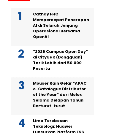
Cathay FHC
Mempercepat Penerapan
AI di Seluruh Jenjang
Operasional Bersama
OpenAI
“2026 Campus Open Day”
di CityUHK (Dongguan)
Tarik Lebih dari 50.000
Peserta
Mouser Raih Gelar “APAC
e-Catalogue Distributor
of the Year” dari Molex
Selama Delapan Tahun
Berturut-turut
Lima Terobosan
Teknologi: Huawei
Luncurkan Platform ESS