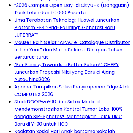
“2026 Campus Open Day” di CityUHK (Dongguan)
Tarik Lebih dari 50.000 Peserta
Lima Terobosan Teknologi: Huawei Luncurkan
Platform ESS “Grid-Forming” Generasi Baru
LUTERRA™
Mouser Raih Gelar “APAC e-Catalogue Distributor
of the Year” dari Molex Selama Delapan Tahun
Berturut-turut
“For Family, Towards a Better Future!” CHERY
Luncurkan Proposisi Nilai yang Baru di Ajang
AutoChina2026
Apacer Tampilkan Solusi Penyimpanan Edge AI di
COMPUTEX 2026
Studi DOORwaY90 dari Sirtex Medical
Mendemonstrasikan Kontrol Tumor Lokal 100%
dengan SIR-Spheres®, Menetapkan Tolok Ukur
Baru di Y-90 untuk HCC
Kegiatan Sosial Hari Anak bersama Sekolah