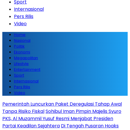
Sport
Internasional
Pers Rilis
Video
Home
Nasional
Politik
Ekonomi
Megapolitan
Lifestyle
Entertainment
Sport
Internasional
Pers Rilis
Video
Pemerintah Luncurkan Paket Deregulasi Tahap Awal
Tanpa Risiko Fiskal
Sohibul Iman Pimpin Majelis Syuro
PKS, Al Muzammil Yusuf Resmi Menjabat Presiden
Partai Keadilan Sejahtera
Di Tengah Pusaran Hoaks