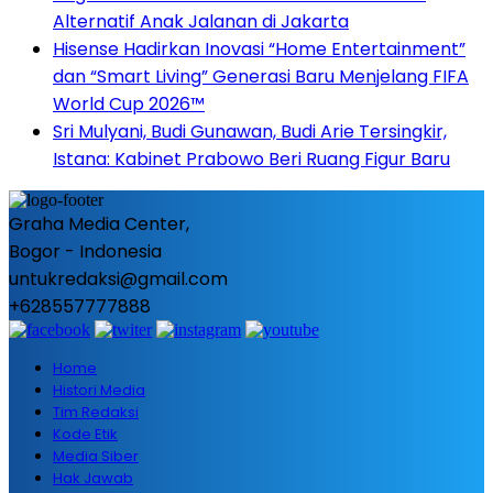
Alternatif Anak Jalanan di Jakarta
Hisense Hadirkan Inovasi “Home Entertainment”
dan “Smart Living” Generasi Baru Menjelang FIFA
World Cup 2026™
Sri Mulyani, Budi Gunawan, Budi Arie Tersingkir,
Istana: Kabinet Prabowo Beri Ruang Figur Baru
Graha Media Center,
Bogor - Indonesia
untukredaksi@gmail.com
+628557777888
Home
Histori Media
Tim Redaksi
Kode Etik
Media Siber
Hak Jawab