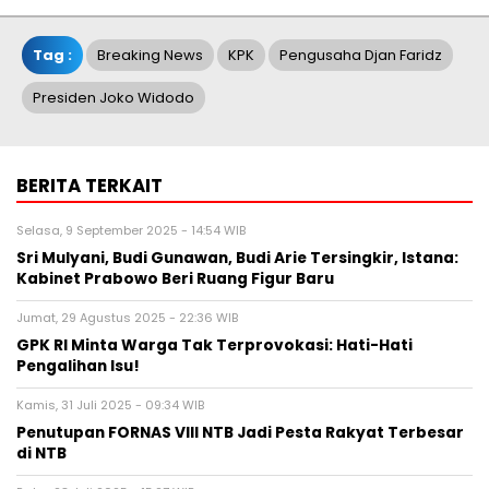
Tag :
Breaking News
KPK
Pengusaha Djan Faridz
Presiden Joko Widodo
BERITA TERKAIT
Selasa, 9 September 2025 - 14:54 WIB
Sri Mulyani, Budi Gunawan, Budi Arie Tersingkir, Istana:
Kabinet Prabowo Beri Ruang Figur Baru
Jumat, 29 Agustus 2025 - 22:36 WIB
GPK RI Minta Warga Tak Terprovokasi: Hati-Hati
Pengalihan Isu!
Kamis, 31 Juli 2025 - 09:34 WIB
Penutupan FORNAS VIII NTB Jadi Pesta Rakyat Terbesar
di NTB