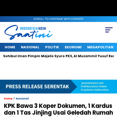
SCROLL TO CONTINUE WITH CONTENT
HOME
NASIONAL
POLITIK
EKONOMI
MEGAPOLITAN
 Iman Pimpin Majelis Syuro PKS, Al Muzammil Yusuf Resmi Menjaba
/
Home
Nasional
KPK Bawa 3 Koper Dokumen, 1 Kardus
dan 1 Tas Jinjing Usai Geledah Rumah