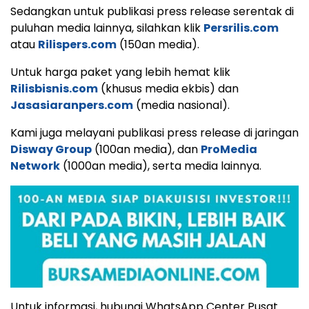
Sedangkan untuk publikasi press release serentak di
puluhan media lainnya, silahkan klik
Persrilis.com
atau
Rilispers.com
(150an media).
Untuk harga paket yang lebih hemat klik
Rilisbisnis.com
(khusus media ekbis) dan
Jasasiaranpers.com
(media nasional).
Kami juga melayani publikasi press release di jaringan
Disway Group
(100an media), dan
ProMedia
Network
(1000an media), serta media lainnya.
Untuk informasi, hubungi WhatsApp Center Pusat