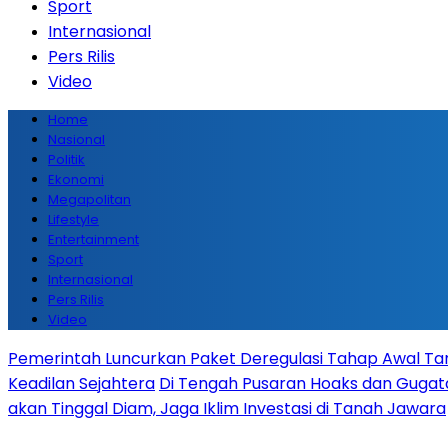
Sport
Internasional
Pers Rilis
Video
Home
Nasional
Politik
Ekonomi
Megapolitan
Lifestyle
Entertainment
Sport
Internasional
Pers Rilis
Video
Pemerintah Luncurkan Paket Deregulasi Tahap Awal Tanp
Keadilan Sejahtera
Di Tengah Pusaran Hoaks dan Gugata
akan Tinggal Diam, Jaga Iklim Investasi di Tanah Jawara