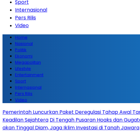
Sport
Internasional
Pers Rilis
Video
Home
Nasional
Politik
Ekonomi
Megapolitan
Lifestyle
Entertainment
Sport
Internasional
Pers Rilis
Video
Pemerintah Luncurkan Paket Deregulasi Tahap Awal Tanp
Keadilan Sejahtera
Di Tengah Pusaran Hoaks dan Gugata
akan Tinggal Diam, Jaga Iklim Investasi di Tanah Jawara