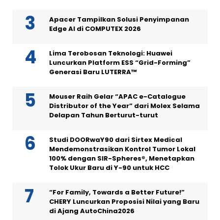
Apacer Tampilkan Solusi Penyimpanan
Edge AI di COMPUTEX 2026
Lima Terobosan Teknologi: Huawei
Luncurkan Platform ESS “Grid-Forming”
Generasi Baru LUTERRA™
Mouser Raih Gelar “APAC e-Catalogue
Distributor of the Year” dari Molex Selama
Delapan Tahun Berturut-turut
Studi DOORwaY90 dari Sirtex Medical
Mendemonstrasikan Kontrol Tumor Lokal
100% dengan SIR-Spheres®, Menetapkan
Tolok Ukur Baru di Y-90 untuk HCC
“For Family, Towards a Better Future!”
CHERY Luncurkan Proposisi Nilai yang Baru
di Ajang AutoChina2026