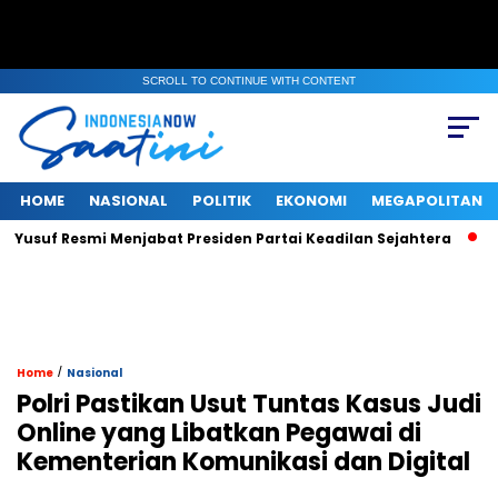
SCROLL TO CONTINUE WITH CONTENT
HOME
NASIONAL
POLITIK
EKONOMI
MEGAPOLITAN
f Resmi Menjabat Presiden Partai Keadilan Sejahtera
Di Ten
/
Home
Nasional
Polri Pastikan Usut Tuntas Kasus Judi
Online yang Libatkan Pegawai di
Kementerian Komunikasi dan Digital