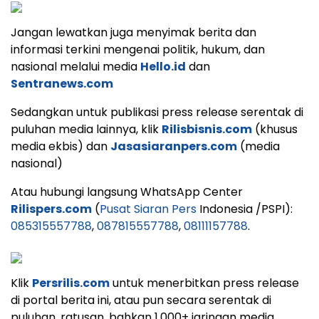
Jangan lewatkan juga menyimak berita dan
informasi terkini mengenai politik, hukum, dan
nasional melalui media
Hello.id
dan
Sentranews.com
Sedangkan untuk publikasi press release serentak di
puluhan media lainnya, klik
Rilisbisnis.com
(khusus
media ekbis) dan
Jasasiaranpers.com
(media
nasional)
Atau hubungi langsung WhatsApp Center
Rilispers.com
(
Pusat Siaran Pers
Indonesia /PSPI):
085315557788
,
087815557788
,
08111157788
.
Klik
Persrilis.com
untuk menerbitkan press release
di portal berita ini, atau pun secara serentak di
puluhan, ratusan, bahkan 1.000+ jaringan media