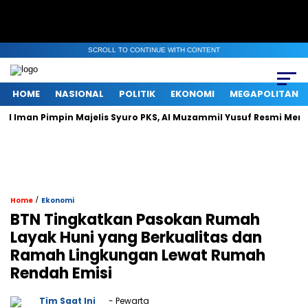
SCROLL TO CONTINUE WITH CONTENT
HOME
NASIONAL
POLITIK
EKONOMI
MEGAPOLITAN
 Pimpin Majelis Syuro PKS, Al Muzammil Yusuf Resmi Menjabat Pre
/
Home
Ekonomi
BTN Tingkatkan Pasokan Rumah
Layak Huni yang Berkualitas dan
Ramah Lingkungan Lewat Rumah
Rendah Emisi
Tim Saat Ini
- Pewarta