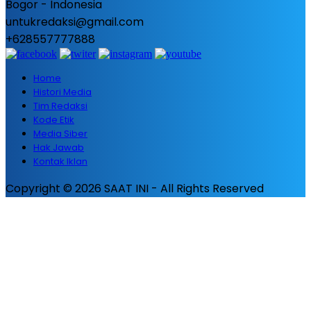
Bogor - Indonesia
untukredaksi@gmail.com
+628557777888
Home
Histori Media
Tim Redaksi
Kode Etik
Media Siber
Hak Jawab
Kontak Iklan
Copyright © 2026 SAAT INI - All Rights Reserved