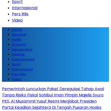
Sport
Internasional
Pers Rilis
Video
Home
Nasional
Politik
Ekonomi
Megapolitan
Lifestyle
Entertainment
Sport
Internasional
Pers Rilis
Video
Pemerintah Luncurkan Paket Deregulasi Tahap Awal
Tanpa Risiko Fiskal
Sohibul Iman Pimpin Majelis Syuro
PKS, Al Muzammil Yusuf Resmi Menjabat Presiden
Partai Keadilan Sejahtera
Di Tengah Pusaran Hoaks