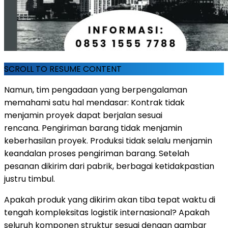
SCROLL TO RESUME CONTENT
Namun, tim pengadaan yang berpengalaman
memahami satu hal mendas
ar: K
ontrak tidak
menjamin proyek dapat berjalan sesuai
rencana.
P
engiriman barang tidak menjamin
keberhasilan proye
k. P
roduksi tidak selalu menjamin
keandalan proses pengiriman baran
g. S
etelah
pesanan dikirim dari pabrik, berbagai ketidakpastian
justru timbul.
Apakah produk yang dikirim akan tiba tepat waktu di
tengah kompleksitas logistik internasion
al?
Apakah
seluruh komponen struktur sesuai dengan gambar