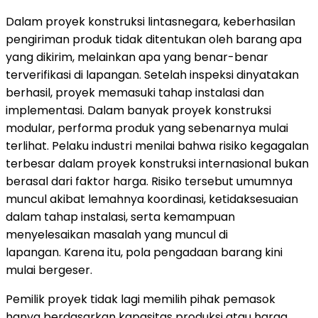
Dalam proyek konstruksi lintasnegara, keberhasilan
pengiriman produk tidak ditentukan oleh barang apa
yang dikirim, melainkan apa yang benar-benar
terverifikasi di lapanga
n.
Setelah inspeksi dinyatakan
berhasil, proyek memasuki tahap instalasi dan
implementas
i.
Dalam banyak proyek konstruksi
modular, performa produk yang sebenarnya mulai
terlih
at. P
elaku industri menilai bahwa risiko kegagalan
terbesar dalam proyek konstruksi internasional bukan
berasal dari faktor harg
a.
Risiko tersebut umumnya
muncul akibat lemahnya koordinasi, ketidaksesuaian
dalam tahap instalasi, serta kemampuan
menyelesaikan masalah yang muncul di
lapanga
n.
Karena itu, pola pengadaan barang kini
mulai bergese
r.
Pemilik proyek tidak lagi memilih pihak pemasok
hanya berdasarkan kapasitas produksi atau harga