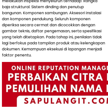
melakukan inspeksi menyeluruh terhadap
:
Rangka
baja struktural
.
Sistem dinding dan penutup
bangunan
.
Komponen sambunga
n.
Aksesori instalasi
dan komponen pendukung
.
S
eluruh komponen
diperiksa secara cermat dan dicocokkan dengan
gambar teknis, daftar pengemasan, serta spesifikasi
yang telah ditetapkan
.
Pada tahap ini, penilaian tidak
lagi berfokus pada tampilan produk atau kelengkapan
dokumen. Kemampuan eksekusi di lapangan menjadi
faktor penentu.