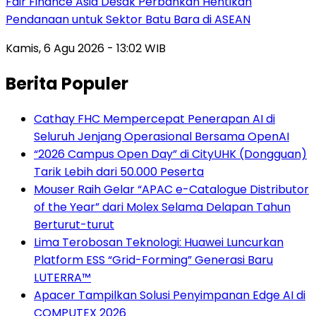
Fair Finance Asia Desak Perbankan Hentikan
Pendanaan untuk Sektor Batu Bara di ASEAN
Kamis, 6 Agu 2026 - 13:02 WIB
Berita Populer
Cathay FHC Mempercepat Penerapan AI di
Seluruh Jenjang Operasional Bersama OpenAI
“2026 Campus Open Day” di CityUHK (Dongguan)
Tarik Lebih dari 50.000 Peserta
Mouser Raih Gelar “APAC e-Catalogue Distributor
of the Year” dari Molex Selama Delapan Tahun
Berturut-turut
Lima Terobosan Teknologi: Huawei Luncurkan
Platform ESS “Grid-Forming” Generasi Baru
LUTERRA™
Apacer Tampilkan Solusi Penyimpanan Edge AI di
COMPUTEX 2026