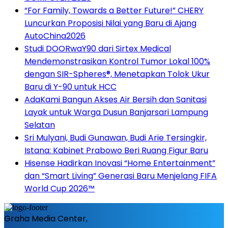
“For Family, Towards a Better Future!” CHERY
Luncurkan Proposisi Nilai yang Baru di Ajang
AutoChina2026
Studi DOORwaY90 dari Sirtex Medical
Mendemonstrasikan Kontrol Tumor Lokal 100%
dengan SIR-Spheres®, Menetapkan Tolok Ukur
Baru di Y-90 untuk HCC
AdaKami Bangun Akses Air Bersih dan Sanitasi
Layak untuk Warga Dusun Banjarsari Lampung
Selatan
Sri Mulyani, Budi Gunawan, Budi Arie Tersingkir,
Istana: Kabinet Prabowo Beri Ruang Figur Baru
Hisense Hadirkan Inovasi “Home Entertainment”
dan “Smart Living” Generasi Baru Menjelang FIFA
World Cup 2026™
Graha Media Center,