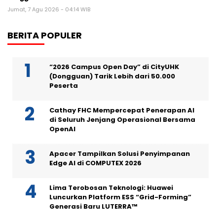
Jumat, 7 Agu 2026 - 04:14 WIB
BERITA POPULER
“2026 Campus Open Day” di CityUHK
(Dongguan) Tarik Lebih dari 50.000
Peserta
Cathay FHC Mempercepat Penerapan AI
di Seluruh Jenjang Operasional Bersama
OpenAI
Apacer Tampilkan Solusi Penyimpanan
Edge AI di COMPUTEX 2026
Lima Terobosan Teknologi: Huawei
Luncurkan Platform ESS “Grid-Forming”
Generasi Baru LUTERRA™