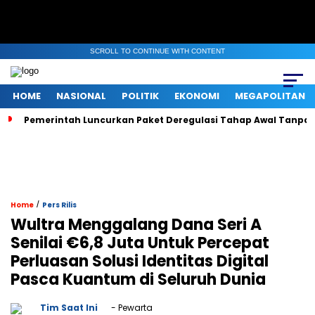
SCROLL TO CONTINUE WITH CONTENT
HOME
NASIONAL
POLITIK
EKONOMI
MEGAPOLITAN
Pemerintah Luncurkan Paket Deregulasi Tahap Awal Tanpa Ri
/
Home
Pers Rilis
Wultra Menggalang Dana Seri A
Senilai €6,8 Juta Untuk Percepat
Perluasan Solusi Identitas Digital
Pasca Kuantum di Seluruh Dunia
Tim Saat Ini
- Pewarta