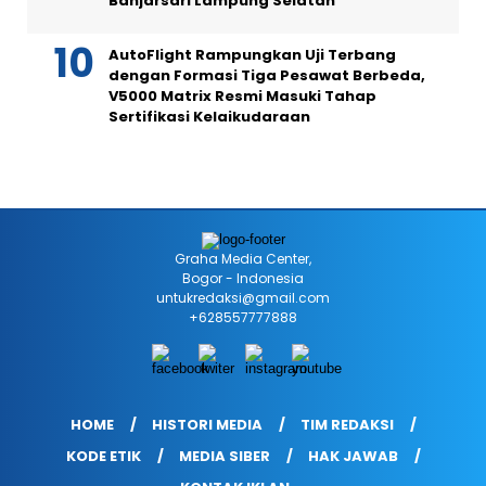
Banjarsari Lampung Selatan
AutoFlight Rampungkan Uji Terbang
dengan Formasi Tiga Pesawat Berbeda,
V5000 Matrix Resmi Masuki Tahap
Sertifikasi Kelaikudaraan
Graha Media Center,
Bogor - Indonesia
untukredaksi@gmail.com
+628557777888
HOME
HISTORI MEDIA
TIM REDAKSI
KODE ETIK
MEDIA SIBER
HAK JAWAB