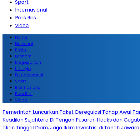
Sport
Internasional
Pers Rilis
Video
Home
Nasional
Politik
Ekonomi
Megapolitan
Lifestyle
Entertainment
Sport
Internasional
Pers Rilis
Video
Pemerintah Luncurkan Paket Deregulasi Tahap Awal Tanp
Keadilan Sejahtera
Di Tengah Pusaran Hoaks dan Gugata
akan Tinggal Diam, Jaga Iklim Investasi di Tanah Jawara