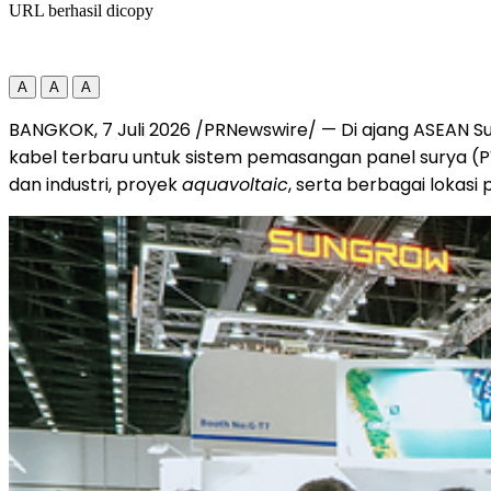
URL berhasil dicopy
A
A
A
BANGKOK, 7 Juli 2026 /PRNewswire/ — Di ajang ASEAN S
kabel terbaru untuk sistem pemasangan panel surya (PV
dan industri, proyek
aquavoltaic
, serta berbagai lokas