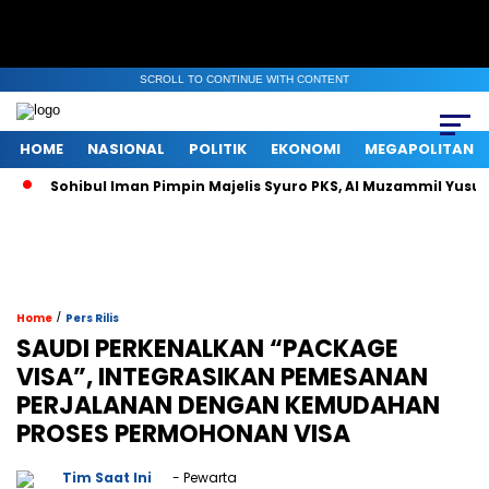
SCROLL TO CONTINUE WITH CONTENT
HOME
NASIONAL
POLITIK
EKONOMI
MEGAPOLITAN
ibul Iman Pimpin Majelis Syuro PKS, Al Muzammil Yusuf Resmi Men
/
Home
Pers Rilis
SAUDI PERKENALKAN “PACKAGE
VISA”, INTEGRASIKAN PEMESANAN
PERJALANAN DENGAN KEMUDAHAN
PROSES PERMOHONAN VISA
Tim Saat Ini
- Pewarta