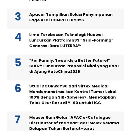
Apacer Tampilkan Solusi Penyimpanan
Edge AI di COMPUTEX 2026
Lima Terobosan Teknologi: Huawei
Luncurkan Platform ESS “Grid-Forming”
Generasi Baru LUTERRA™
“For Family, Towards a Better Future!”
CHERY Luncurkan Proposisi Nilai yang Baru
di Ajang AutoChina2026
Studi DOORwaY90 dari Sirtex Medical
Mendemonstrasikan Kontrol Tumor Lokal
100% dengan SIR-Spheres®, Menetapkan
Tolok Ukur Baru di Y-90 untuk HCC
Mouser Raih Gelar “APAC e-Catalogue
Distributor of the Year” dari Molex Selama
Delapan Tahun Berturut-turut