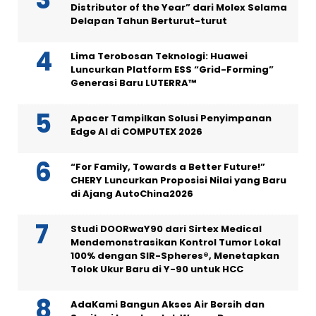
Distributor of the Year” dari Molex Selama
Delapan Tahun Berturut-turut
Lima Terobosan Teknologi: Huawei
Luncurkan Platform ESS “Grid-Forming”
Generasi Baru LUTERRA™
Apacer Tampilkan Solusi Penyimpanan
Edge AI di COMPUTEX 2026
“For Family, Towards a Better Future!”
CHERY Luncurkan Proposisi Nilai yang Baru
di Ajang AutoChina2026
Studi DOORwaY90 dari Sirtex Medical
Mendemonstrasikan Kontrol Tumor Lokal
100% dengan SIR-Spheres®, Menetapkan
Tolok Ukur Baru di Y-90 untuk HCC
AdaKami Bangun Akses Air Bersih dan