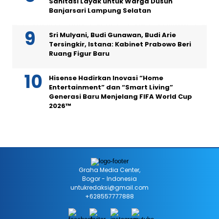
Sanitasi Layak untuk Warga Dusun
Banjarsari Lampung Selatan
Sri Mulyani, Budi Gunawan, Budi Arie
Tersingkir, Istana: Kabinet Prabowo Beri
Ruang Figur Baru
Hisense Hadirkan Inovasi “Home
Entertainment” dan “Smart Living”
Generasi Baru Menjelang FIFA World Cup
2026™
Graha Media Center,
Bogor - Indonesia
untukredaksi@gmail.com
+628557777888