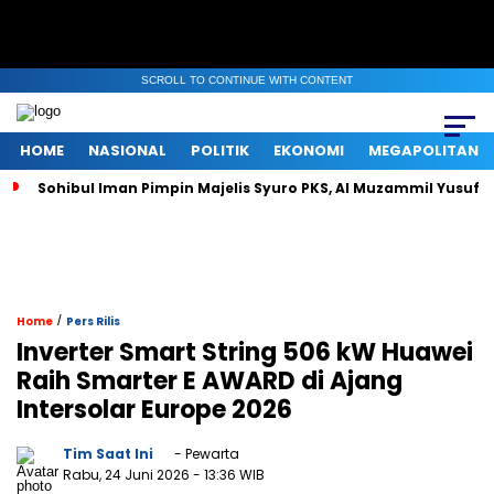
SCROLL TO CONTINUE WITH CONTENT
HOME
NASIONAL
POLITIK
EKONOMI
MEGAPOLITAN
hibul Iman Pimpin Majelis Syuro PKS, Al Muzammil Yusuf Resmi Me
/
Home
Pers Rilis
Inverter Smart String 506 kW Huawei
Raih Smarter E AWARD di Ajang
Intersolar Europe 2026
Tim Saat Ini
- Pewarta
Rabu, 24 Juni 2026
- 13:36 WIB