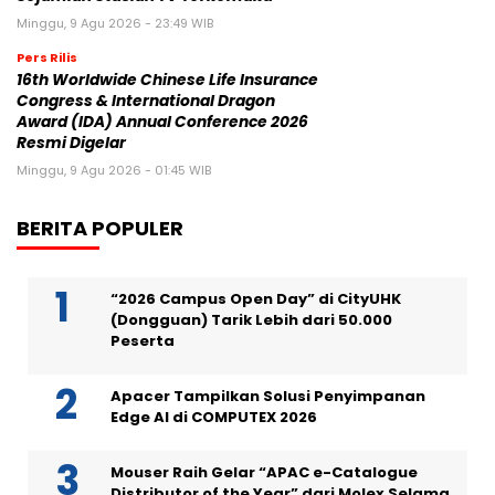
Minggu, 9 Agu 2026 - 23:49 WIB
Pers Rilis
16th Worldwide Chinese Life Insurance
Congress & International Dragon
Award (IDA) Annual Conference 2026
Resmi Digelar
Minggu, 9 Agu 2026 - 01:45 WIB
BERITA POPULER
“2026 Campus Open Day” di CityUHK
(Dongguan) Tarik Lebih dari 50.000
Peserta
Apacer Tampilkan Solusi Penyimpanan
Edge AI di COMPUTEX 2026
Mouser Raih Gelar “APAC e-Catalogue
Distributor of the Year” dari Molex Selama