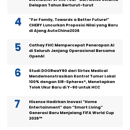
Delapan Tahun Berturut-turut
“For Family, Towards a Better Future!”
CHERY Luncurkan Proposisi Nilai yang Baru
di Ajang AutoChina2026
Cathay FHC Mempercepat Penerapan AI
di Seluruh Jenjang Operasional Bersama
OpenAI
Studi DOORwaY90 dari Sirtex Medical
Mendemonstrasikan Kontrol Tumor Lokal
100% dengan SIR-Spheres®, Menetapkan
Tolok Ukur Baru di Y-90 untuk HCC
Hisense Hadirkan Inovasi “Home
Entertainment” dan “Smart Living”
Generasi Baru Menjelang FIFA World Cup
2026™