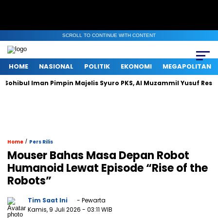
SCROLL TO CONTINUE WITH CONTENT
HOME
NASIONAL
POLITIK
EKONOMI
MEGAPOLITAN
ul Iman Pimpin Majelis Syuro PKS, Al Muzammil Yusuf Resmi Menja
/
Home
Pers Rilis
Mouser Bahas Masa Depan Robot
Humanoid Lewat Episode “Rise of the
Robots”
Tim Saat Ini
- Pewarta
Kamis, 9 Juli 2026
- 03:11 WIB