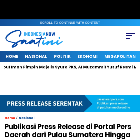
SCROLL TO CONTINUE WITH CONTENT
HOME
NASIONAL
POLITIK
EKONOMI
MEGAPOLITAN
Pimpin Majelis Syuro PKS, Al Muzammil Yusuf Resmi Menjabat Pres
/
Home
Nasional
Publikasi Press Release di Portal Pers
Daerah dari Pulau Sumatera Hingga