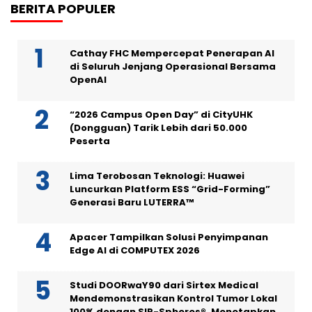
BERITA POPULER
Cathay FHC Mempercepat Penerapan AI
di Seluruh Jenjang Operasional Bersama
OpenAI
“2026 Campus Open Day” di CityUHK
(Dongguan) Tarik Lebih dari 50.000
Peserta
Lima Terobosan Teknologi: Huawei
Luncurkan Platform ESS “Grid-Forming”
Generasi Baru LUTERRA™
Apacer Tampilkan Solusi Penyimpanan
Edge AI di COMPUTEX 2026
Studi DOORwaY90 dari Sirtex Medical
Mendemonstrasikan Kontrol Tumor Lokal
100% dengan SIR-Spheres®, Menetapkan