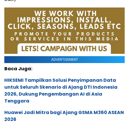
ADVERTISEMENT
Baca Juga:
HIKSEMI Tampilkan Solusi Penyimpanan Data
untuk Seluruh Skenario di Ajang DTI Indonesia
2026, Dukung Pengembangan AI di Asia
Tenggara
Huawei Jadi Mitra bagi Ajang GSMA M360 ASEAN
2026