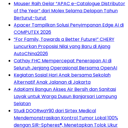
Mouser Raih Gelar “APAC e-Catalogue Distributor
of the Year” dari Molex Selama Delapan Tahun
Berturut-turut
Apacer Tampilkan Solusi Penyimpanan Edge AI di
COMPUTEX 2026
“For Family, Towards a Better Future!” CHERY
Luncurkan Proposisi Nilai yang Baru di Ajang
AutoChina2026
Cathay FHC Mempercepat Penerapan AI di
Seluruh Jenjang Operasional Bersama OpenAI
Kegiatan Sosial Hari Anak bersama Sekolah
Alternatif Anak Jalanan di Jakarta
AdaKami Bangun Akses Air Bersih dan Sanitasi
Layak untuk Warga Dusun Banjarsari Lampung
Selatan
Studi DOORwaY90 dari Sirtex Medical
Mendemonstrasikan Kontrol Tumor Lokal 100%
dengan SIR-Spheres®, Menetapkan Tolok Ukur