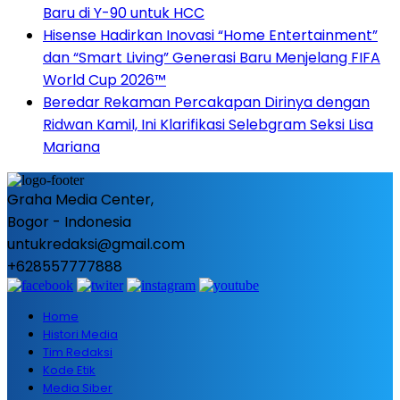
Baru di Y-90 untuk HCC
Hisense Hadirkan Inovasi “Home Entertainment”
dan “Smart Living” Generasi Baru Menjelang FIFA
World Cup 2026™
Beredar Rekaman Percakapan Dirinya dengan
Ridwan Kamil, Ini Klarifikasi Selebgram Seksi Lisa
Mariana
Graha Media Center,
Bogor - Indonesia
untukredaksi@gmail.com
+628557777888
Home
Histori Media
Tim Redaksi
Kode Etik
Media Siber