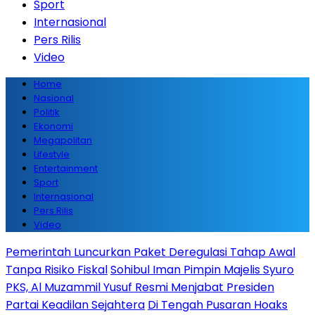
Sport
Internasional
Pers Rilis
Video
Home
Nasional
Politik
Ekonomi
Megapolitan
Lifestyle
Entertainment
Sport
Internasional
Pers Rilis
Video
Pemerintah Luncurkan Paket Deregulasi Tahap Awal
Tanpa Risiko Fiskal
Sohibul Iman Pimpin Majelis Syuro
PKS, Al Muzammil Yusuf Resmi Menjabat Presiden
Partai Keadilan Sejahtera
Di Tengah Pusaran Hoaks