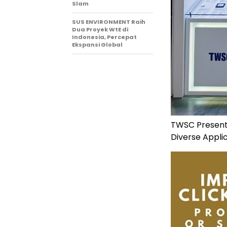
Slam
SUS ENVIRONMENT Raih
Dua Proyek WtE di
Indonesia, Percepat
Ekspansi Global
TWSC Presents
Diverse Applic