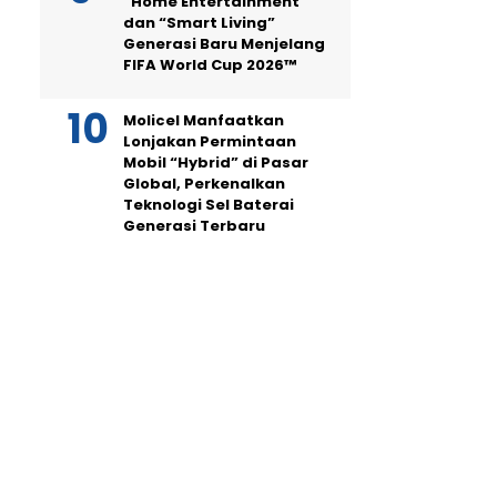
“Home Entertainment”
dan “Smart Living”
Generasi Baru Menjelang
FIFA World Cup 2026™
Molicel Manfaatkan
Lonjakan Permintaan
Mobil “Hybrid” di Pasar
Global, Perkenalkan
Teknologi Sel Baterai
Generasi Terbaru