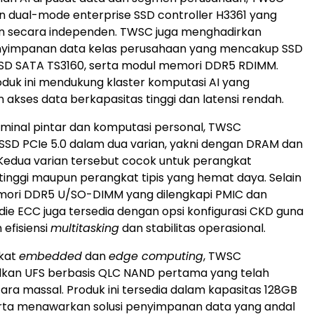
 dual-mode enterprise SSD controller H3361 yang
 secara independen. TWSC juga menghadirkan
enyimpanan data kelas perusahaan yang mencakup SSD
SSD SATA TS3160, serta modul memori DDR5 RDIMM.
duk ini mendukung klaster komputasi AI yang
kses data berkapasitas tinggi dan latensi rendah.
minal pintar dan komputasi personal, TWSC
SD PCIe 5.0 dalam dua varian, yakni dengan DRAM dan
Kedua varian tersebut cocok untuk perangkat
inggi maupun perangkat tipis yang hemat daya. Selain
emori DDR5 U/SO-DIMM yang dilengkapi PMIC dan
die ECC juga tersedia dengan opsi konfigurasi CKD guna
efisiensi
multitasking
dan stabilitas operasional.
kat
embedded
dan
edge computing
, TWSC
an UFS berbasis QLC NAND pertama yang telah
cara massal. Produk ini tersedia dalam kapasitas 128GB
erta menawarkan solusi penyimpanan data yang andal