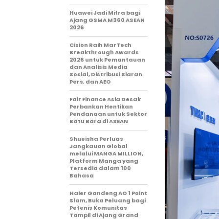
Huawei Jadi Mitra bagi
Ajang GSMA M360 ASEAN
2026
Cision Raih MarTech
Breakthrough Awards
2026 untuk Pemantauan
dan Analisis Media
Sosial, Distribusi Siaran
Pers, dan AEO
Fair Finance Asia Desak
Perbankan Hentikan
Pendanaan untuk Sektor
Batu Bara di ASEAN
Shueisha Perluas
Jangkauan Global
melalui MANGA MILLION,
Platform Manga yang
Tersedia dalam 100
Bahasa
Haier Gandeng AO 1 Point
Slam, Buka Peluang bagi
Petenis Komunitas
Tampil di Ajang Grand