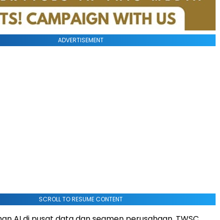
ADVERTISEMENT
SCROLL TO RESUME CONTENT
han AI di pusat data dan segmen perusahaan, TWSC