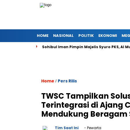
HOME
NASIONAL
POLITIK
EKONOMI
MEG
iskal
Sohibul Iman Pimpin Majelis Syuro PKS, Al Muzammil Y
Home
Pers Rilis
/
TWSC Tampilkan Solu
Terintegrasi di Ajang
Mendukung Beragam S
Tim Saat Ini
- Pewarta