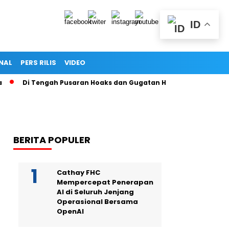
ID
NAL
PERS RILIS
VIDEO
Tengah Pusaran Hoaks dan Gugatan Hukum, Secarik Ijazah Menjad
BERITA POPULER
Cathay FHC
Mempercepat Penerapan
AI di Seluruh Jenjang
Operasional Bersama
OpenAI