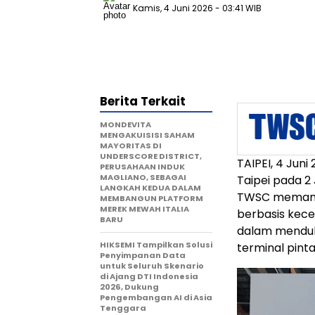
Kamis, 4 Juni 2026
- 03:41 WIB
Berita Terkait
MONDEVITA
MENGAKUISISI SAHAM
MAYORITAS DI
UNDERSCORE DISTRICT,
TAIPEI, 4 Jun
PERUSAHAAN INDUK
MAGLIANO, SEBAGAI
Taipei pada 2
LANGKAH KEDUA DALAM
TWSC memamer
MEMBANGUN PLATFORM
MEREK MEWAH ITALIA
berbasis kece
BARU
dalam menduk
HIKSEMI Tampilkan Solusi
terminal pinta
Penyimpanan Data
untuk Seluruh Skenario
di Ajang DTI Indonesia
2026, Dukung
Pengembangan AI di Asia
Tenggara