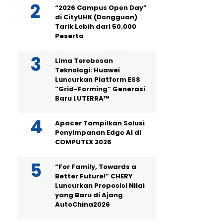
“2026 Campus Open Day”
di CityUHK (Dongguan)
Tarik Lebih dari 50.000
Peserta
Lima Terobosan
Teknologi: Huawei
Luncurkan Platform ESS
“Grid-Forming” Generasi
Baru LUTERRA™
Apacer Tampilkan Solusi
Penyimpanan Edge AI di
COMPUTEX 2026
“For Family, Towards a
Better Future!” CHERY
Luncurkan Proposisi Nilai
yang Baru di Ajang
AutoChina2026