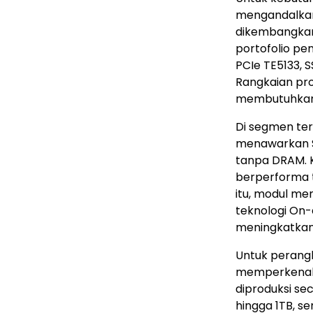
mengandalkan
dikembangkan
portofolio p
PCIe TE5133, 
Rangkaian pro
membutuhkan a
Di segmen ter
menawarkan S
tanpa DRAM. 
berperforma t
itu, modul m
teknologi On-
meningkatkan 
Untuk perang
memperkenalk
diproduksi se
hingga 1TB, s