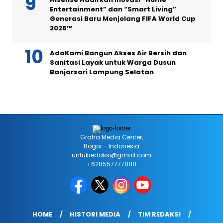
Entertainment” dan “Smart Living”
Generasi Baru Menjelang FIFA World Cup
2026™
AdaKami Bangun Akses Air Bersih dan
Sanitasi Layak untuk Warga Dusun
Banjarsari Lampung Selatan
Graha Media Center,
Bogor - Indonesia
untukredaksi@gmail.com
+628557777888
HOME
HISTORI MEDIA
TIM REDAKSI