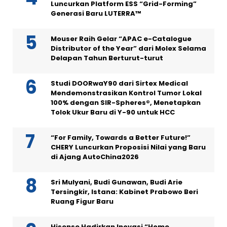
Luncurkan Platform ESS “Grid-Forming”
Generasi Baru LUTERRA™
Mouser Raih Gelar “APAC e-Catalogue
Distributor of the Year” dari Molex Selama
Delapan Tahun Berturut-turut
Studi DOORwaY90 dari Sirtex Medical
Mendemonstrasikan Kontrol Tumor Lokal
100% dengan SIR-Spheres®, Menetapkan
Tolok Ukur Baru di Y-90 untuk HCC
“For Family, Towards a Better Future!”
CHERY Luncurkan Proposisi Nilai yang Baru
di Ajang AutoChina2026
Sri Mulyani, Budi Gunawan, Budi Arie
Tersingkir, Istana: Kabinet Prabowo Beri
Ruang Figur Baru
Hisense Hadirkan Inovasi “Home