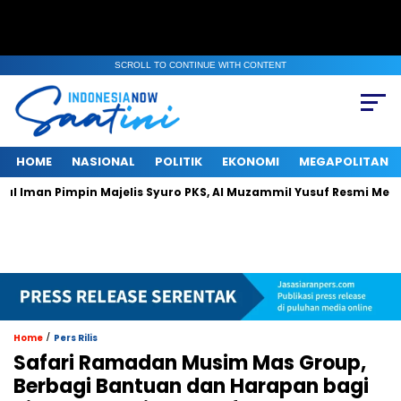
SCROLL TO CONTINUE WITH CONTENT
HOME
NASIONAL
POLITIK
EKONOMI
MEGAPOLITAN
mpin Majelis Syuro PKS, Al Muzammil Yusuf Resmi Menjabat Presid
/
Home
Pers Rilis
Safari Ramadan Musim Mas Group,
Berbagi Bantuan dan Harapan bagi