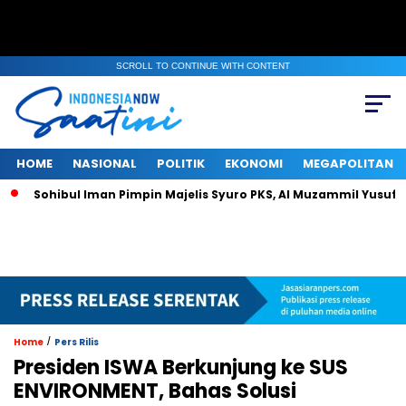
SCROLL TO CONTINUE WITH CONTENT
HOME
NASIONAL
POLITIK
EKONOMI
MEGAPOLITAN
ohibul Iman Pimpin Majelis Syuro PKS, Al Muzammil Yusuf Resmi M
/
Home
Pers Rilis
Presiden ISWA Berkunjung ke SUS
ENVIRONMENT, Bahas Solusi