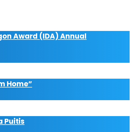
agon Award (IDA) Annual
am Home”
 Puitis