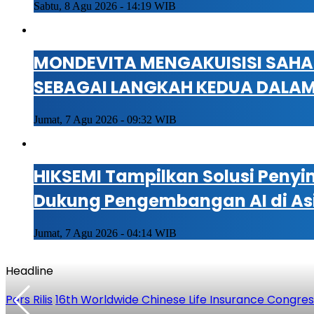
Sabtu, 8 Agu 2026 - 14:19 WIB
MONDEVITA MENGAKUISISI SAHA
SEBAGAI LANGKAH KEDUA DALA
Jumat, 7 Agu 2026 - 09:32 WIB
HIKSEMI Tampilkan Solusi Penyi
Dukung Pengembangan AI di As
Jumat, 7 Agu 2026 - 04:14 WIB
Headline
Pers Rilis
16th Worldwide Chinese Life Insurance Congre