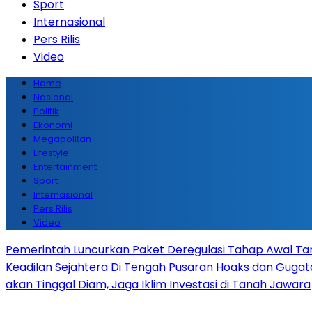
Sport
Internasional
Pers Rilis
Video
Home
Nasional
Politik
Ekonomi
Megapolitan
Lifestyle
Entertainment
Sport
Internasional
Pers Rilis
Video
Pemerintah Luncurkan Paket Deregulasi Tahap Awal Tanp
Keadilan Sejahtera
Di Tengah Pusaran Hoaks dan Gugata
akan Tinggal Diam, Jaga Iklim Investasi di Tanah Jawara