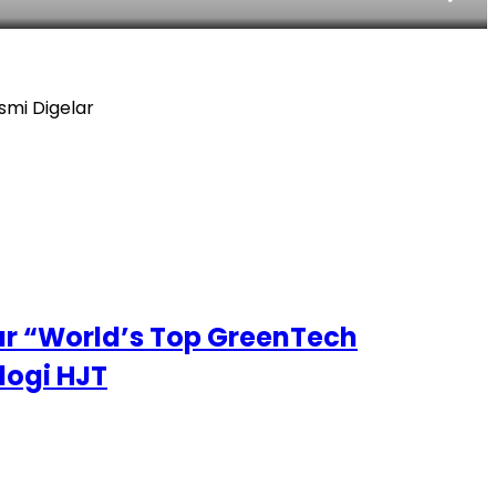
smi Digelar
ar “World’s Top GreenTech
logi HJT