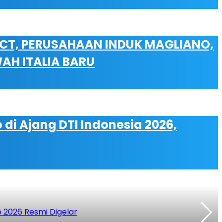
CT, PERUSAHAAN INDUK MAGLIANO,
H ITALIA BARU
di Ajang DTI Indonesia 2026,
 2026 Resmi Digelar
P